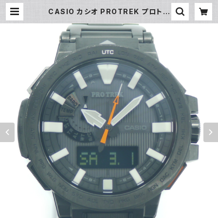
CASIO カシオ PROTREK プロトレ
ック マナスル タフソーラー 電波時計
黒文字盤 PRX-8000YT-1JF Y04
305 | 大和屋質店 前橋三俣店