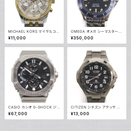
MICHAEL KORS マイケルコー
OMEGA オメガ シーマスター
ス クォーツ クロノグラフ 腕時計
プロフェッショナル 300 2541.8
¥11,000
¥350,000
銀文字盤 MK5955 Y05269
0 ダイバーズウォッチ クォーツ
青文字盤 Y05285
CASIO カシオ G-SHOCK ジ
CITIZEN シチズン アテッサ エ
ーショック GMC-B2100D-1AJ
コドライブ ソーラー 電波時計 H
¥67,000
¥13,000
F フルメタルクロノグラフ ソーラ
410-T003967 黒文字盤 Y05
ー電波時計 モバイルリンク 黒
270
文字盤 Y05216