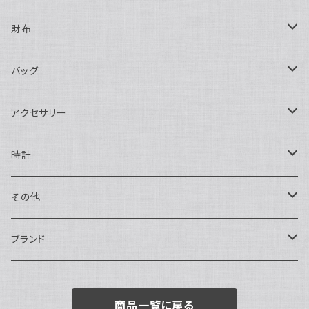
財布
長財布
バッグ
二つ折り
ショルダーバッグ・ボディバッグ
アクセサリー
ハンドバッグ・ポーチ
ネックレス
時計
トートバッグ
指輪
アナログ・機械式
その他
バックパック・リュックサック
ピアス・イヤリング
アナログ・クォーツ
ペン・万年筆
ブランド
キーケース・パスケース
ブレスレット・バングル
デジタル
靴
AUDEMARS PIGUET
商品一覧に戻る