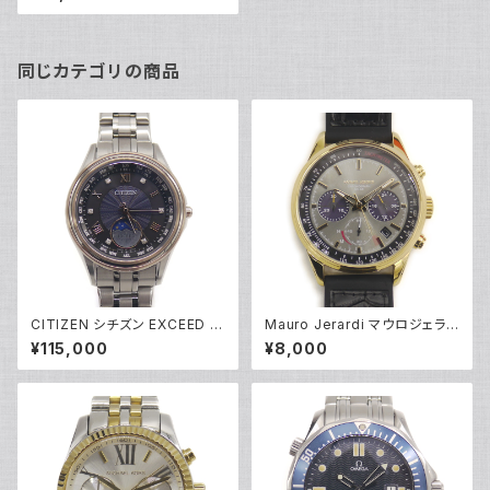
電波時計 黒文字盤 PRX-800
0YT-1JF Y04305
同じカテゴリの商品
CITIZEN シチズン EXCEED エ
Mauro Jerardi マウロジェラル
コドライブ 電波時計 ダイレクト
ディ ソーラー クロノグラフ 腕時
¥115,000
¥8,000
フライト 限定モデル EE1016-6
計 MJ063-5 グレー文字盤 Y0
6F ソーラー Y05212
5271