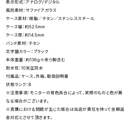
表示形式：アナログ/デジタル
風防素材：サファイアガラス
ケース素材：樹脂／チタン／ステンレススチール
ケース幅：約52.5mm
ケース厚：約14.5mm
バンド素材：チタン
文字盤カラー：ブラック
本体重量：約136g※余り駒含む
耐水性：10気圧防水
付属品：ケース、外箱、取扱説明書
状態ランク：B
※注意事項：モニターの発色具合によって、実際のものと色が異
なる場合がございます。
※真贋における問題が生じた場合は当店が責任を持って全額返
金対応とさせて頂きます。