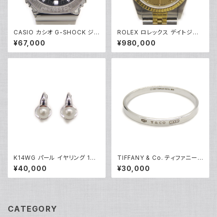
CASIO カシオ G-SHOCK ジ
ROLEX ロレックス デイトジャ
ーショック GMC-B2100D-1AJ
スト 68273 L番 自動巻き ゴー
¥67,000
¥980,000
F フルメタルクロノグラフ ソーラ
ルド文字盤 Y05283
ー電波時計 モバイルリンク 黒
文字盤 Y05216
K14WG パール イヤリング 14
TIFFANY & Co. ティファニー 1
金 クリップ式 Y05249
837 ナロー バングル ブレスレ
¥40,000
¥30,000
ット シルバー925 Y04751
CATEGORY