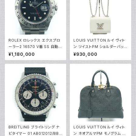
ROLEX ロレックス エクスプロ
LOUIS VUITTON ルイ ヴィト
ーラー2 16570 V番 SS 自動巻
ン ツイストPM ショルダーバッグ
き 黒文字盤 Y02527
クロコダイル・ブリリアント ブロ
¥1,180,000
¥930,000
ン N93767 Y00503
BREITLING ブライトリング ナ
LOUIS VUITTON ルイ ヴィト
ビタイマー 01 AB012012/BB0
ン ネオアルマPM モノグラム ア