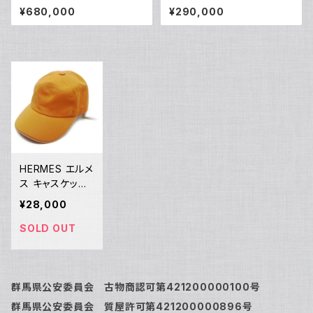
1 自動巻き クロノメーター クロ
ンプラント ノワール ハンドバッ
¥680,000
¥290,000
ノグラフ Y02385
グ M44832 Y02105
HERMES エルメ
ス キャスケット
JUMP 2 オレン
¥28,000
ジ レディース キ
ャップ 帽子 081
SOLD OUT
014N Y00369
群馬県公安委員会 古物商認可第421200000100号
群馬県公安委員会 質屋許可第421200000896号