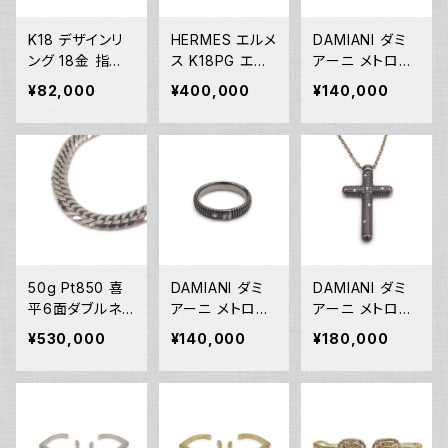
K18 デザインリ
HERMES エルメ
DAMIANI ダミ
ング 18金 指輪
ス K18PG エク
アーニ メトロポ
9号 Y05273
スリブリスPM 1
リタンドリーム 6
¥82,000
¥400,000
¥140,000
Pダイヤモンド
Pダイヤ ブレス
ネックレス 18金
レット 18金 ピン
ピンクゴールド
クゴールド Y05
Y05123
086
50g Pt850 喜
DAMIANI ダミ
DAMIANI ダミ
平6面ダブルネッ
アーニ メトロポ
アーニ メトロポ
クレス プラチナ
リタンドリーム 1
リタンドリーム 6
¥530,000
¥140,000
¥180,000
ネックレスチェー
Pダイヤモンド リ
Pダイヤモンド
ン Y05262
ング K18WG 18
ネックレス K18
金 指輪 17号 Y
WG 18金 アズ
05256
キチェーン Y05
255