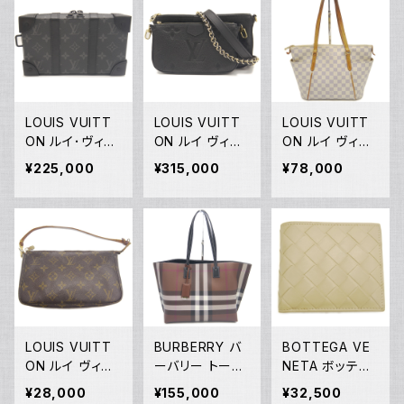
Y05199
Y05198
2WAY ショルダ
ーバッグ M448
29 Y05195
LOUIS VUITT
LOUIS VUITT
LOUIS VUITT
ON ルイ･ヴィト
ON ルイ ヴィト
ON ルイ ヴィト
ン ソフトトランク
ン ミュルティ ポ
ン ダミエ･アズ
¥225,000
¥315,000
¥78,000
ウォレット モノグ
シェット アクセ
ール トータリー
ラム エクリプス
ソワール モノグ
PM トートバッグ
M69838 ショル
ラムアンプラント
ハンドバッグ N5
ダーバッグ Y05
ノワール M803
1262 Y05188
192
99 ショルダーバ
ッグ Y05191
LOUIS VUITT
BURBERRY バ
BOTTEGA VE
ON ルイ ヴィト
ーバリー トート
NETA ボッテガ
ン ポシェット ア
バッグ LL MD S
ヴェネタ イント
¥28,000
¥155,000
¥32,500
クセソワール ポ
OFT TB TOTE
レチャート 2つ