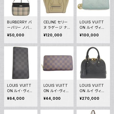
05224
BURBERRY バ
CELINE セリー
LOUIS VUITT
ーバリー ノバチ
ヌ ラゲージ ナノ
ON ルイ ヴィト
ェック柄 ショル
ショッパー ハン
ン ポルトフォイ
¥50,000
¥120,000
¥100,000
ダーバッグ Y05
ドバッグ 2WAY
ユ ルー モノグラ
220
ショルダーバッグ
ム クッサン ブル
レザー ベージュ
ーグラシエ 2つ
189243 Y0521
折り財布 M817
9
09 Y05200
LOUIS VUITT
LOUIS VUITT
LOUIS VUITT
ON ルイ･ヴィト
ON ルイ･ヴィト
ON ルイ ヴィト
ン 長財布 ダミ
ン 長財布 N60
ン ネオアルマBB
¥64,000
¥44,000
¥270,000
エ グラフィット
015 ダミエ・エベ
モノグラム アン
ポルトフォイユ・
ヌ ジッピー・ウォ
プラント ノワー
ブラザ N62665
レット ブラウン
ル ハンドバッグ