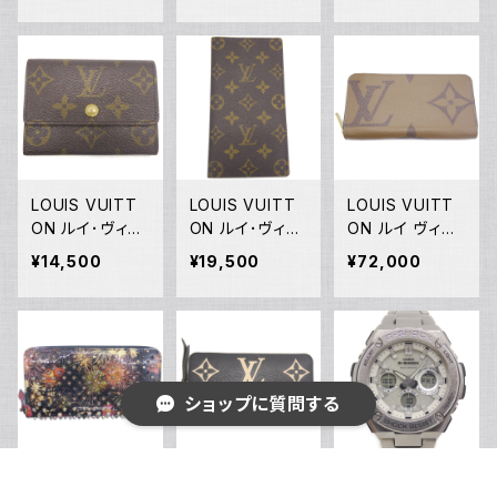
ーチ モノグラム
GC9 DARK BIR
折り財布 バイフ
M51980 Y0518
CH BROWN C
ォールドウォレッ
7
HK 8069659
ト 605722 ベ
Y05182
ージュ Y05177
LOUIS VUITT
LOUIS VUITT
LOUIS VUITT
ON ルイ･ヴィト
ON ルイ･ヴィト
ON ルイ ヴィト
ン ポルト・モネ・
ン モノグラム ポ
ン ジッピー・ウォ
¥14,500
¥19,500
¥72,000
プラ M61930
ルト バルール カ
レット モノグラ
モノグラム コイ
ルト クレディ M
ム･ジャイアント
ンケース 財布 Y
61823 Y05170
リバース 長財布
05171
ブラックベージ
ュ M69353 Y0
5169
ショップに質問する
Christian Loub
LOUIS VUITT
CASIO カシオ