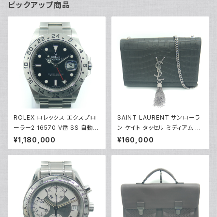
ピックアップ商品
ROLEX ロレックス エクスプロ
SAINT LAURENT サンローラ
ーラー2 16570 V番 SS 自動巻
ン ケイト タッセル ミディアム シ
き 黒文字盤 Y02527
ョルダーバッグ クロコ型押し グ
¥1,180,000
¥160,000
レー 354119 Y04007