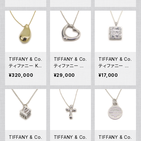
8金 ホワイトゴ
号 Y05243
ラチナ 指輪 8号
ールド 指輪 12
Y05242
号 Y05244
TIFFANY & Co.
TIFFANY & Co.
TIFFANY & Co.
ティファニー K1
ティファニー エ
ティファニー ノ
8 エルサペレッ
レサペレッティ
ーツ スクエアプ
¥320,000
¥29,000
¥17,000
ティ ドロップペ
オープンハート 1
レート ペンダン
ンダント ネック
Pダイヤ ペンダ
ト ネックレス シ
レス 18金 アズ
ント ネックレス
ルバー925 アズ
キチェーン Y05
シルバー925 ア
キチェーン Y05
240
ズキチェーン Y0
238
5239
TIFFANY & Co.
TIFFANY & Co.
TIFFANY & Co.