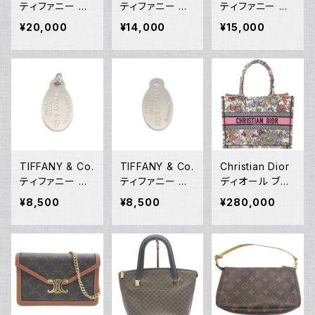
ティファニー ア
ティファニー エ
ティファニー リ
トラス キューブ
ルサペレッティ
ターントゥ ラウ
¥20,000
¥14,000
¥15,000
ペンダント ネッ
スモールクロス
ンドタグ ネック
クレス シルバー
ペンダント ネッ
レス シルバー92
925 アズキチェ
クレス シルバー
5 アズキチェー
ーン Y05237
925 アズキチェ
ン Y05235
ーン Y05236
TIFFANY & Co.
TIFFANY & Co.
Christian Dior
ティファニー リ
ティファニー リ
ディオール ブッ
ターントゥ タグ
ターントゥ タグ
クトート バッグ
¥8,500
¥8,500
¥280,000
ネックレストップ
ネックレストップ
ミディアム ハン
シルバー925 ペ
シルバー925 ペ
ドバッグ メキシ
ンダントトップ Y
ンダントトップ Y
コミレフィオリ
05234
05233
M1296ZEBJ Y
05232