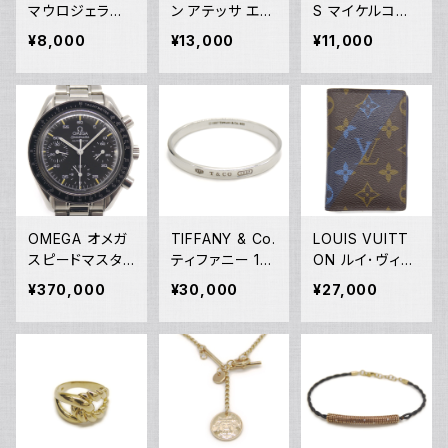
マウロジェラル
ン アテッサ エコ
S マイケルコー
ディ ソーラー ク
ドライブ ソーラ
ス クォーツ クロ
¥8,000
¥13,000
¥11,000
ロノグラフ 腕時
ー 電波時計 H4
ノグラフ 腕時計
計 MJ063-5 グ
10-T003967
銀文字盤 MK59
レー文字盤 Y05
黒文字盤 Y052
55 Y05269
271
70
OMEGA オメガ
TIFFANY & Co.
LOUIS VUITT
スピードマスタ
ティファニー 18
ON ルイ･ヴィト
ー オートマチッ
37 ナロー バン
ン オーガナイザ
¥370,000
¥30,000
¥27,000
ク 3510.50 自
グル ブレスレッ
ードゥポッシュ
動巻き クロノグ
ト シルバー925
モノグラム カー
ラフ Y05155
Y04751
ドケース M6117
1 Y04465