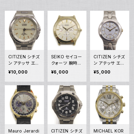
CITIZEN シチズ
SEIKO セイコー
CITIZEN シチズ
ン アテッサ エコ
クォーツ 腕時計
ン アテッサ エコ
ドライブ ソーラ
白文字盤 5Y66
ドライブ ソーラ
¥10,000
¥6,000
¥5,000
ー 電波時計 H11
-0AB0 ※ベルト
ー レディースウ
0-T011331 白文
無し Y05278
ォッチ E010-K1
字盤 Y05279
7977 シェル文
字盤 Y05274
Mauro Jerardi
CITIZEN シチズ
MICHAEL KOR