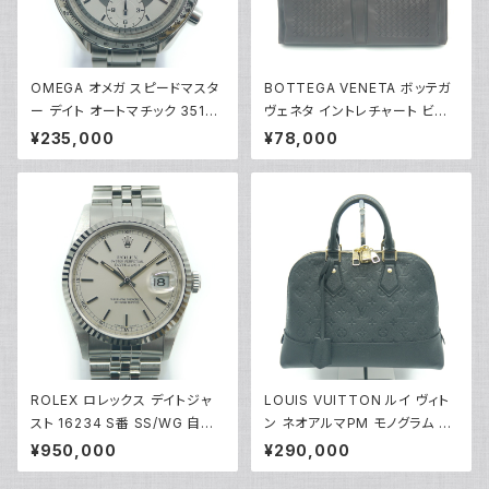
OMEGA オメガ スピードマスタ
BOTTEGA VENETA ボッテガ
ー デイト オートマチック 3513.
ヴェネタ イントレチャート ビジ
30 自動巻き クロノグラフ 銀文
ネスバッグ ブリーフケース 1551
¥235,000
¥78,000
字盤 Y03737
72 レザー ダークブラウン Y04
005
ROLEX ロレックス デイトジャ
LOUIS VUITTON ルイ ヴィト
スト 16234 S番 SS/WG 自動
ン ネオアルマPM モノグラム ア
巻き シルバー文字盤 Y03860
ンプラント ノワール ハンドバッ
¥950,000
¥290,000
グ M44832 Y02105