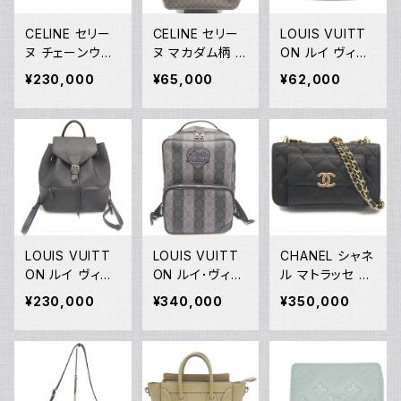
CELINE セリー
CELINE セリー
LOUIS VUITT
ヌ チェーンウォ
ヌ マカダム柄 ト
ON ルイ ヴィト
レット マーゴ ト
ートバッグ MC9
ン ポシェット ア
¥230,000
¥65,000
¥62,000
リオンフキャンバ
7/2 Y05228
クセソワール ポ
ス ショルダーバ
ーチ モノグラム
ッグ 10L462DQ
M51980 Y052
B.04LU Y0522
27
9
LOUIS VUITT
LOUIS VUITT
CHANEL シャネ
ON ルイ ヴィト
ON ルイ･ヴィト
ル マトラッセ チ
ン モンスリPM
ン モノグラム ス
ェーンクラッチシ
¥230,000
¥340,000
¥350,000
モノグラムアンプ
トライプ エクリ
ョルダーバッグ
ラント ノワール
プス モジュラー
キャビアスキン
バックパック リ
バックパック M4
ココマーク ブラ
ュックサック M4
5962 LV×NIGO
ック AP2831 Y
5205 Y05225
リュックサック Y
05223