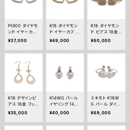
Pt900 ダイヤモ
K18 ダイヤモン
K18 ダイヤモン
ンド イヤーカフ
ド イヤーカフ 18
ド ピアス 18金
プラチナ Y0525
金 Y05253
フックピアス Y0
¥37,000
¥49,000
¥60,000
4
5252
K18 デザインピ
K14WG パール
ミキモト K18W
アス 18金 フック
イヤリング 14金
G パール ダイヤ
ピアス Y05251
クリップ式 Y05
モンド イヤリン
¥35,000
¥40,000
¥69,000
249
グ 18金 ホワイト
ゴールド ネジ式
Y05248