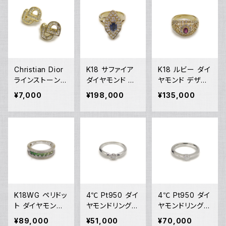
Christian Dior
K18 サファイア
K18 ルビー ダイ
ラインストーン
ダイヤモンド デ
ヤモンド デザイ
CDロゴ クリップ
ザインリング 18
ンリング 18金 指
¥7,000
¥198,000
¥135,000
イヤリング ※石
金 指輪 12号 Y
輪 10号 Y0524
抜けあり Y052
05246
5
47
K18WG ペリドッ
4℃ Pt950 ダイ
4℃ Pt950 ダイ
ト ダイヤモンド
ヤモンドリング
ヤモンドリング
デザインリング 1
プラチナ 指輪 8
[True Love] プ
¥89,000
¥51,000
¥70,000