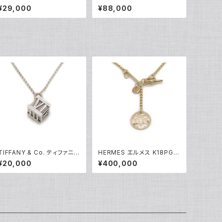
エレサペレッティ オープンハ
リン フラワーデザイン ペンダ
¥29,000
¥88,000
ート 1Pダイヤ ペンダント ネッ
ント ネックレス 18金 ホワイト
クレス シルバー925 アズキチ
ゴールド ベネチアンチェーン
ェーン Y05239
Y05100
TIFFANY & Co. ティファニー
HERMES エルメス K18PG
アトラス キューブ ペンダント
エクスリブリスPM 1Pダイヤ
¥20,000
¥400,000
ネックレス シルバー925 アズ
モンド ネックレス 18金 ピン
キチェーン Y05237
クゴールド Y05123