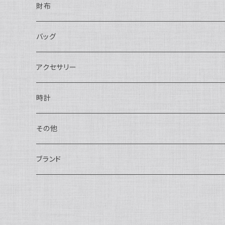
財布
長財布
バッグ
二つ折り
ショルダーバッグ・ボディバッグ
アクセサリー
ハンドバッグ・ポーチ
ネックレス
時計
トートバッグ
指輪
アナログ・機械式
その他
バックパック・リュックサック
ピアス・イヤリング
アナログ・クォーツ
ペン・万年筆
ブランド
キーケース・パスケース
ブレスレット・バングル
デジタル
靴
AUDEMARS PIGUET
ボストンバッグ
チャーム・キーホルダー
ベルト
BOTTEGA VENETA