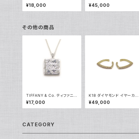
ペンダント ネックレス 10金
レス 18金 ホワイトゴールド 
¥18,000
¥45,000
ホワイトゴールド アズキチェ
05101
ーン Y04907
その他の商品
TIFFANY & Co. ティファニー
K18 ダイヤモンド イヤーカフ
ノーツ スクエアプレート ペン
18金 Y05253
¥17,000
¥49,000
ダント ネックレス シルバー92
5 アズキチェーン Y05238
CATEGORY