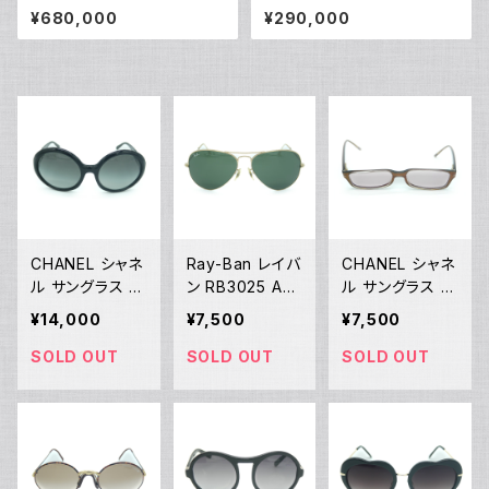
1 自動巻き クロノメーター クロ
ンプラント ノワール ハンドバッ
¥680,000
¥290,000
ノグラフ Y02385
グ M44832 Y02105
CHANEL シャネ
Ray-Ban レイバ
CHANEL シャネ
ル サングラス マ
ン RB3025 Avi
ル サングラス C
トラッセ 5120-A
ator Large Me
Cロゴ 3013 c.5
¥14,000
¥7,500
¥7,500
c.501/11 56□2
tal L0205 サン
12 53□16 140
0 135 2N Y015
グラス 58□14
Y01591
SOLD OUT
SOLD OUT
SOLD OUT
58
3N Y01592