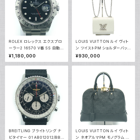
ROLEX ロレックス エクスプロ
LOUIS VUITTON ルイ ヴィト
ーラー2 16570 V番 SS 自動巻
ン ツイストPM ショルダーバッグ
き 黒文字盤 Y02527
クロコダイル・ブリリアント ブロ
¥1,180,000
¥930,000
ン N93767 Y00503
BREITLING ブライトリング ナ
LOUIS VUITTON ルイ ヴィト
ビタイマー 01 AB012012/BB0
ン ネオアルマPM モノグラム ア