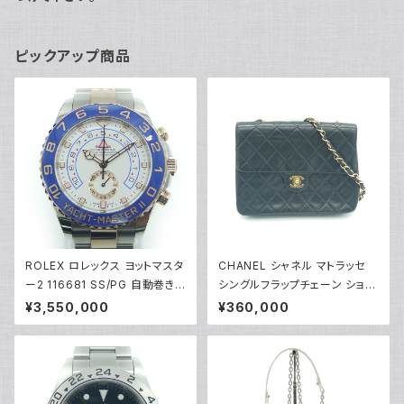
ピックアップ商品
ROLEX ロレックス ヨットマスタ
CHANEL シャネル マトラッセ
ー2 116681 SS/PG 自動巻き
シングルフラップチェーン ショル
白文字盤 Y02641
ダーバッグ ラムスキン ヴィンテ
¥3,550,000
¥360,000
ージ ブラック Y01226