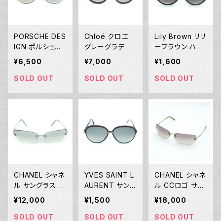
PORSCHE DES
Chloé クロエ
Lily Brown リリ
IGN ポルシェデ
グレーグラデー
ーブラウン ハー
ザイン CARRER
ション ラウンド
トサングラス Y0
¥6,500
¥7,000
¥1,600
A 5658 サング
サングラス CE7
1559
ラス 56□19 13
15S 001 57 Y0
SOLD OUT
SOLD OUT
SOLD OUT
5 Y01560
1090
CHANEL シャネ
YVES SAINT L
CHANEL シャネ
ル サングラス C
AURENT サン
ル CCロゴ サン
Cロゴ 4093-B
ローラン サング
グラス ブラウン
¥12,000
¥1,500
¥18,000
c.124/61 56□1
ラス アイウェア
アイウェア パー
6 130 Y01590
8571-8 Y37 Y
プルグラデーシ
SOLD OUT
SOLD OUT
SOLD OUT