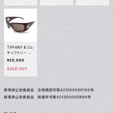
01589
ョン 65□15 AC
2986543 Y00
421
TIFFANY & Co.
ティファニー サ
ングラス ブラウ
¥20,000
ン シルバー べっ
甲柄 TF4004-
SOLD OUT
B Y00185
群馬県公安委員会 古物商認可第421200000100号
群馬県公安委員会 質屋許可第421200000896号