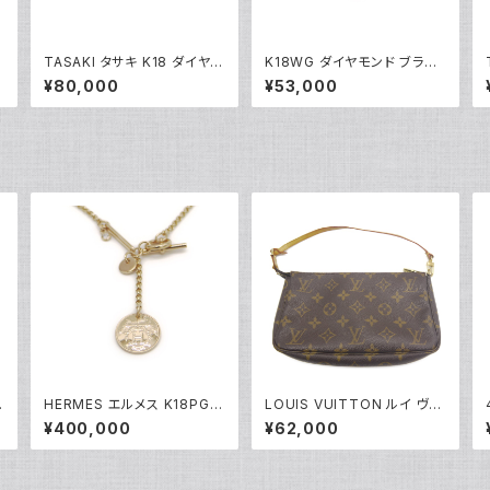
ク
TASAKI タサキ K18 ダイヤモ
K18WG ダイヤモンド ブラッ
Y
ンド パールネックレス 18金 Y
クダイヤ フラワーデザイン ペ
¥80,000
¥53,000
05014
ンダント ネックレス 18金 ホ
ワイトゴールド アズキチェー
ン Y05103
ー
HERMES エルメス K18PG
LOUIS VUITTON ルイ ヴィ
ト
エクスリブリスPM 1Pダイヤ
トン ポシェット アクセソワー
¥400,000
¥62,000
モンド ネックレス 18金 ピン
ル ポーチ モノグラム M5198
クゴールド Y05123
0 Y05227