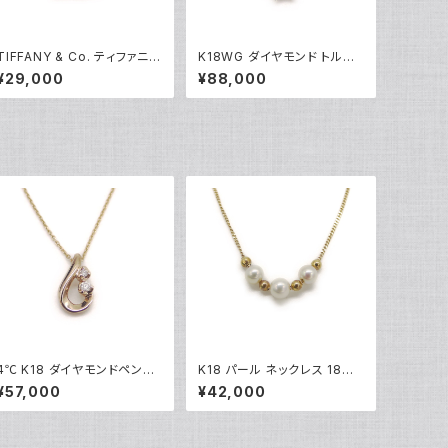
TIFFANY & Co. ティファニー
K18WG ダイヤモンド トルマ
エレサペレッティ オープンハ
リン フラワーデザイン ペンダ
¥29,000
¥88,000
ート 1Pダイヤ ペンダント ネッ
ント ネックレス 18金 ホワイト
クレス シルバー925 アズキチ
ゴールド ベネチアンチェーン
ェーン Y05239
Y05100
4℃ K18 ダイヤモンドペンダ
K18 パール ネックレス 18金
ントネックレス 18金 アズキチ
喜平チェーン Y05173
¥57,000
¥42,000
ェーン Y05099