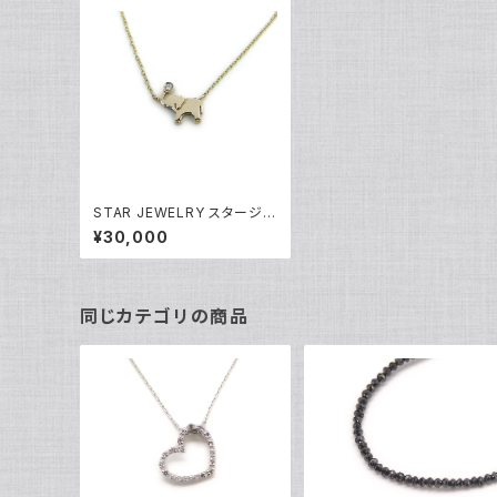
STAR JEWELRY スタージュ
エリー K18 ダイヤモンド 象
¥30,000
ネックレス 18金 アズキチェー
ン Y04285
同じカテゴリの商品