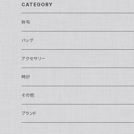
CATEGORY
財布
長財布
バッグ
二つ折り
ショルダーバッグ・ボディバッグ
アクセサリー
ハンドバッグ・ポーチ
ネックレス
時計
トートバッグ
指輪
アナログ・機械式
その他
バックパック・リュックサック
ピアス・イヤリング
アナログ・クォーツ
ペン・万年筆
ブランド
キーケース・パスケース
ブレスレット・バングル
デジタル
靴
AUDEMARS PIGUET