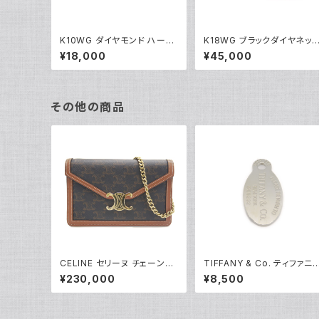
K10WG ダイヤモンド ハート
K18WG ブラックダイヤネッ
ペンダント ネックレス 10金
レス 18金 ホワイトゴールド 
¥18,000
¥45,000
ホワイトゴールド アズキチェ
05101
ーン Y04907
その他の商品
CELINE セリーヌ チェーンウ
TIFFANY & Co. ティファニ
ォレット マーゴ トリオンフキャ
リターントゥ タグ ネックレス
¥230,000
¥8,500
ンバス ショルダーバッグ 10L4
ップ シルバー925 ペンダント
62DQB.04LU Y05229
トップ Y05233