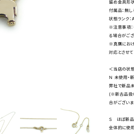
留め金具形状
付属品：無し
状態ランク：
※注意事項：
る場合がござ
※真贋にお
対応とさせて
＜当店の状
Ｎ 未使用・
弊社で新品未
(※新古品扱
合がございま
Ｓ ほぼ新
全体的に使用