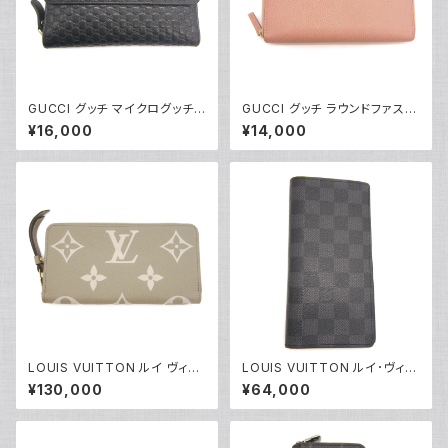
GUCCI グッチ マイクログッチシ
GUCCI グッチ ラウンドファスナ
マレザー 3つ折 ラウンドファス
ー長財布 インターロッキングG
¥16,000
¥14,000
ナー 長財布 449364 4960
レザー ピンク 2711H 8402 Y0
85 ブラック Y05068
4140
LOUIS VUITTON ルイ ヴィト
LOUIS VUITTON ルイ･ヴィト
ン ジッピー・ウォレット モノグラ
ン 長財布 ダミエ グラフィット ポ
¥130,000
¥64,000
ム アンプラント 長財布 トゥルト
ルトフォイユ・ブラザ N62665 Y
レールクレーム M69794 Y04
05199
463