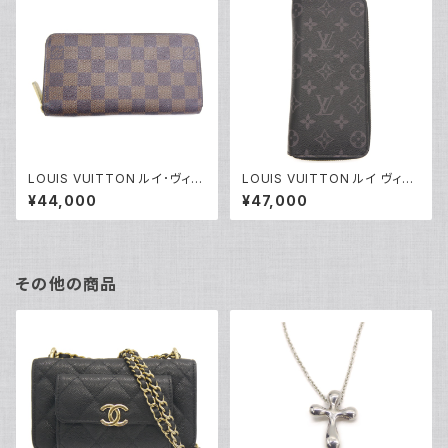
LOUIS VUITTON ルイ･ヴィト
LOUIS VUITTON ルイ ヴィト
ン 長財布 N60015 ダミエ・エ
ン ジッピーウォレット ヴェルティ
¥44,000
¥47,000
ベヌ ジッピー・ウォレット ブラウ
カル モノグラム エクリプス 長財
ン Y05198
布 M62295 Y04462
その他の商品