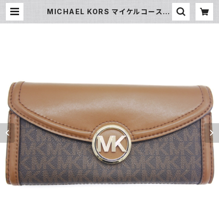
MICHAEL KORS マイケルコース シ
グネチャー 長財布 ブラウン Y0440
6 | 大和屋質店 前橋三俣店