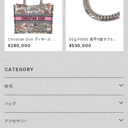
Christian Dior ディオール ブッ
50g Pt850 喜平6面ダブルネッ
クトート バッグ ミディアム ハン
クレス プラチナ ネックレスチェ
¥280,000
¥530,000
ドバッグ メキシコミレフィオリ M
ーン Y05262
1296ZEBJ Y05232
CATEGORY
財布
長財布
バッグ
二つ折り
ショルダーバッグ・ボディバッグ
アクセサリー