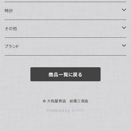
ハンドバッグ・ポーチ
ネックレス
時計
トートバッグ
指輪
アナログ・機械式
その他
バックパック・リュックサック
ピアス・イヤリング
アナログ・クォーツ
ペン・万年筆
ブランド
キーケース・パスケース
ブレスレット・バングル
デジタル
靴
AUDEMARS PIGUET
商品一覧に戻る
ボストンバッグ
チャーム・キーホルダー
ベルト
BOTTEGA VENETA
ブローチ
サングラス
BVLGARI
© 大和屋質店 前橋三俣店
Powered by
カメオ
スカーフ・ハンカチ
Cartier