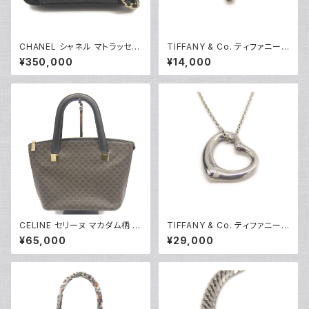
CHANEL シャネル マトラッセ
TIFFANY & Co. ティファニー
チェーンクラッチショルダーバッ
エルサペレッティ スモールクロ
¥350,000
¥14,000
グ キャビアスキン ココマーク ブ
ス ペンダント ネックレス シルバ
ラック AP2831 Y05223
ー925 アズキチェーン Y0523
6
CELINE セリーヌ マカダム柄 ト
TIFFANY & Co. ティファニー
ートバッグ MC97/2 Y05228
エレサペレッティ オープンハー
¥65,000
¥29,000
ト 1Pダイヤ ペンダント ネックレ
ス シルバー925 アズキチェーン
Y05239