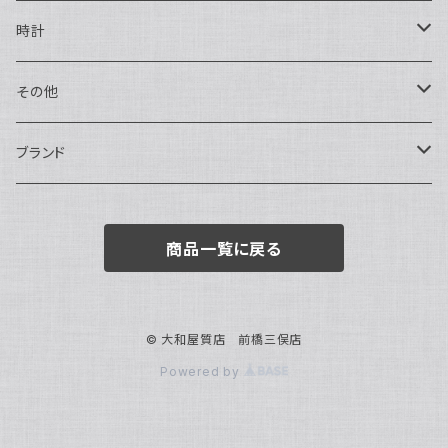
ハンドバッグ・ポーチ
ネックレス
時計
トートバッグ
指輪
アナログ・機械式
その他
バックパック・リュックサック
ピアス・イヤリング
アナログ・クォーツ
ペン・万年筆
ブランド
キーケース・パスケース
ブレスレット・バングル
デジタル
靴
AUDEMARS PIGUET
商品一覧に戻る
ボストンバッグ
チャーム・キーホルダー
ベルト
BOTTEGA VENETA
ブローチ
サングラス
BVLGARI
© 大和屋質店 前橋三俣店
Powered by
カメオ
スカーフ・ハンカチ
Cartier