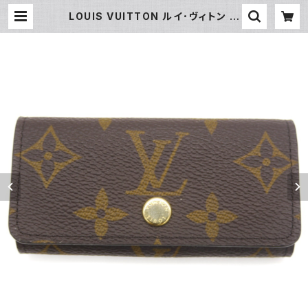
LOUIS VUITTON ルイ･ヴィトン ミ
ュルティクレ4 モノグラム キーケース
キーホルダー M69517 Y04408 |
大和屋質店 前橋三俣店