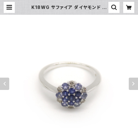
K18WG サファイア ダイヤモンド デ
ザインリング 18金 ホワイトゴールド
指輪 11号 Y04374 | 大和屋質店
前橋三俣店