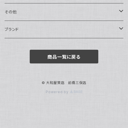
トートバッグ
指輪
アナログ・機械式
その他
バックパック・リュックサック
ピアス・イヤリング
アナログ・クォーツ
ペン・万年筆
ブランド
キーケース・パスケース
ブレスレット・バングル
デジタル
靴
AUDEMARS PIGUET
商品一覧に戻る
ボストンバッグ
チャーム・キーホルダー
ベルト
BOTTEGA VENETA
ブローチ
サングラス
BVLGARI
© 大和屋質店 前橋三俣店
Powered by
カメオ
スカーフ・ハンカチ
Cartier
帽子
CASIO