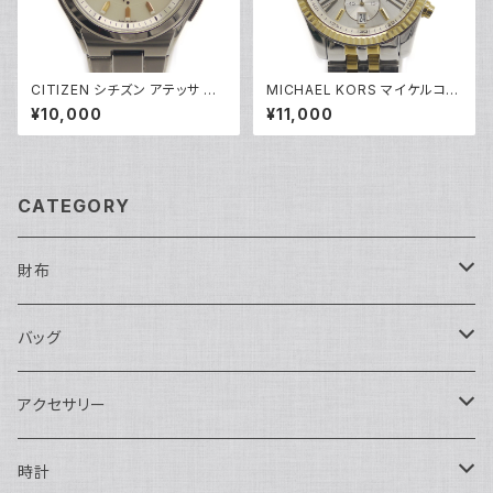
CITIZEN シチズン アテッサ エ
MICHAEL KORS マイケルコー
コドライブ ソーラー 電波時計 H
ス クォーツ クロノグラフ 腕時計
¥10,000
¥11,000
110-T011331 白文字盤 Y052
銀文字盤 MK5955 Y05269
79
CATEGORY
財布
長財布
バッグ
二つ折り
ショルダーバッグ・ボディバッグ
アクセサリー
ハンドバッグ・ポーチ
ネックレス
時計