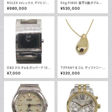
ROLEX ロレックス デイトジャ
50g Pt850 喜平6面ダブルネッ
スト 68273 L番 自動巻き ゴー
クレス プラチナ ネックレスチェ
¥980,000
¥530,000
ルド文字盤 Y05283
ーン Y05262
D&G ドルチェ＆ガッバーナ IS F
TIFFANY & Co. ティファニー
OREVER クォーツ ブラック文字
K18 エルサペレッティ ドロップ
¥7,000
¥320,000
盤 DW0221 Y05268
ペンダント ネックレス 18金 ア
ズキチェーン Y05240