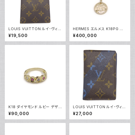
LOUIS VUITTON ルイ･ヴィト
HERMES エルメス K18PG エ
ン モノグラム ポルト バルール カ
クスリブリスPM 1Pダイヤモンド
¥19,500
¥400,000
ルト クレディ M61823 Y0517
ネックレス 18金 ピンクゴールド
0
Y05123
K18 ダイヤモンド ルビー デザイ
LOUIS VUITTON ルイ･ヴィト
ンリング 18金 指輪 8号 Y0491
ン オーガナイザードゥポッシュ
¥90,000
¥27,000
8
モノグラム カードケース M6117
1 Y04465