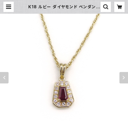
K18 ルビー ダイヤモンド ペンダント
ネックレス 18金 ロープチェーン Y0
4384 | 大和屋質店 前橋三俣店