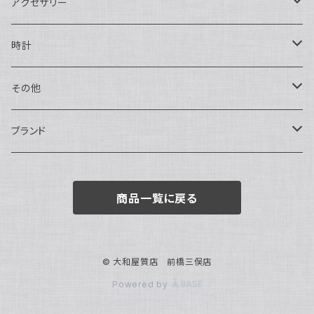
二つ折り
ショルダーバッグ・ボディバッグ
アクセサリー
ハンドバッグ・ポーチ
ネックレス
時計
トートバッグ
指輪
アナログ・機械式
その他
バックパック・リュックサック
ピアス・イヤリング
アナログ・クォーツ
ペン・万年筆
ブランド
キーケース・パスケース
ブレスレット・バングル
デジタル
靴
AUDEMARS PIGUET
商品一覧に戻る
ボストンバッグ
チャーム・キーホルダー
ベルト
BOTTEGA VENETA
ブローチ
サングラス
BVLGARI
© 大和屋質店 前橋三俣店
Powered by
カメオ
スカーフ・ハンカチ
Cartier