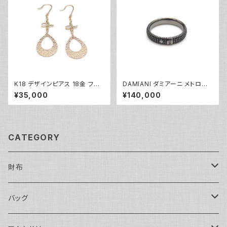
K18 デザインピアス 18金 フッ
DAMIANI ダミアーニ メトロポ
クピアス Y05251
リタンドリーム 1Pダイヤモンド
¥35,000
¥140,000
リング K18WG 18金 指輪 17号
Y05256
CATEGORY
財布
長財布
バッグ