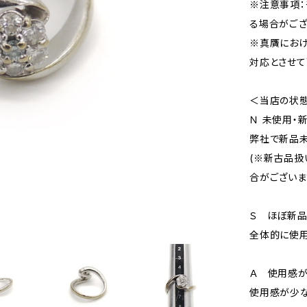
※注意事項：
る場合がござ
※真贋にお
対応とさせて
＜当店の状
Ｎ 未使用・
弊社で新品未
(※新古品扱
合がございま
Ｓ ほぼ新
全体的に使用
Ａ 使用感が
使用感が少な