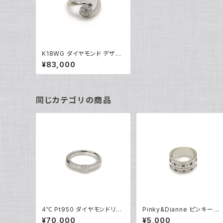
K18WG ダイヤモンド デザイ
ンリング 18金 ホワイトゴール
¥83,000
ド 指輪 5号 Y04434
同じカテゴリの商品
4℃ Pt950 ダイヤモンドリン
Pinky&Dianne ピンキーア
グ [True Love] プラチナ 指
ンドダイアン シルバーリング
¥70,000
¥5,000