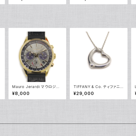
ワイトゴールド 指輪 12号 Y0
ンド リング K18WG 18金 指
5244
輪 17号 Y05256
Mauro Jerardi マウロジェラ
TIFFANY & Co. ティファニー
ルディ ソーラー クロノグラフ
エレサペレッティ オープンハ
¥8,000
¥29,000
ア
腕時計 MJ063-5 グレー文
ート 1Pダイヤ ペンダント ネッ
字盤 Y05271
クレス シルバー925 アズキチ
ェーン Y05239