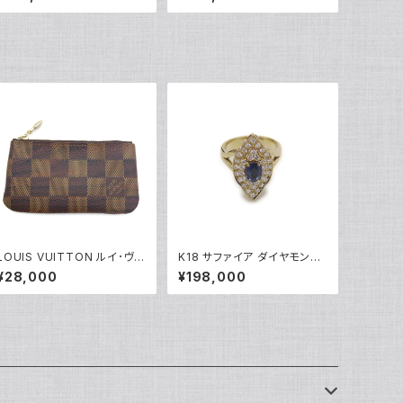
号 Y05246
ワイトゴールド 指輪 9号 Y04
916
LOUIS VUITTON ルイ･ヴィ
K18 サファイア ダイヤモンド
トン ポシェットクレ ダミエ エ
デザインリング 18金 指輪 12
¥28,000
¥198,000
ベヌ コインケース N62658
号 Y05246
Y04649