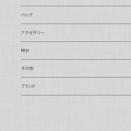
長財布
バッグ
二つ折り
ショルダーバッグ・ボディバッグ
アクセサリー
ハンドバッグ・ポーチ
ネックレス
時計
トートバッグ
指輪
アナログ・機械式
その他
バックパック・リュックサック
ピアス・イヤリング
アナログ・クォーツ
ペン・万年筆
ブランド
キーケース・パスケース
ブレスレット・バングル
デジタル
靴
AUDEMARS PIGUET
ボストンバッグ
チャーム・キーホルダー
ベルト
BOTTEGA VENETA