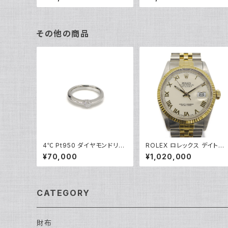
輪 8号 Y05242
指輪 9号 Y04624
その他の商品
4℃ Pt950 ダイヤモンドリン
ROLEX ロレックス デイトジ
グ [True Love] プラチナ 指
ャスト 16013 ローマンイデッ
¥70,000
¥1,020,000
輪 8号 Y05242
クス R番 SS/YG 自動巻き 
イボリー文字盤 Y04955
CATEGORY
財布