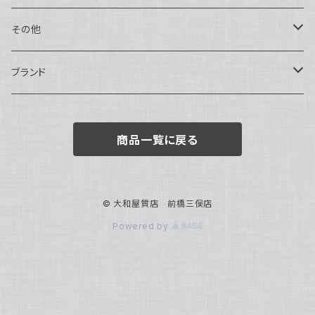
トートバッグ
指輪
アナログ・機械式
その他
バックパック・リュックサック
ピアス・イヤリング
アナログ・クォーツ
ペン・万年筆
ブランド
キーケース・パスケース
ブレスレット・バングル
デジタル
靴
AUDEMARS PIGUET
商品一覧に戻る
ボストンバッグ
チャーム・キーホルダー
ベルト
BOTTEGA VENETA
ブローチ
サングラス
BVLGARI
© 大和屋質店 前橋三俣店
Powered by
カメオ
スカーフ・ハンカチ
Cartier
帽子
CASIO