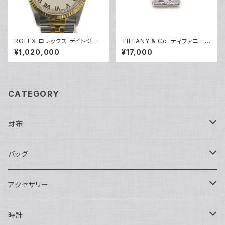
ROLEX ロレックス デイトジャ
TIFFANY & Co. ティファニー
スト 16013 ローマンイデックス
ノーツ スクエアプレート ペンダ
¥1,020,000
¥17,000
R番 SS/YG 自動巻き アイボリ
ント ネックレス シルバー925 ア
ー文字盤 Y04955
ズキチェーン Y05238
CATEGORY
財布
長財布
バッグ
二つ折り
ショルダーバッグ・ボディバッグ
アクセサリー
ハンドバッグ・ポーチ
ネックレス
時計