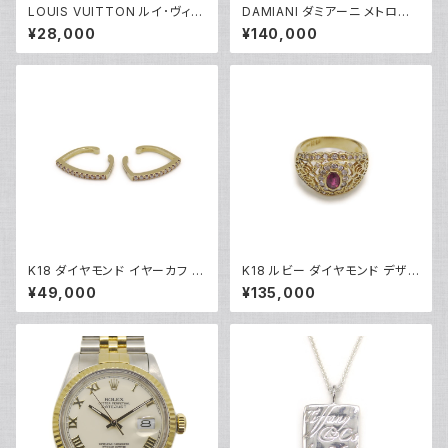
LOUIS VUITTON ルイ･ヴィト
DAMIANI ダミアーニ メトロポ
ン ポシェットクレ ダミエ エベヌ
リタンドリーム 1Pダイヤモンド
¥28,000
¥140,000
コインケース N62658 Y0464
リング K18WG 18金 指輪 17号
9
Y05256
K18 ダイヤモンド イヤーカフ 1
K18 ルビー ダイヤモンド デザイ
8金 Y05253
ンリング 18金 指輪 10号 Y052
¥49,000
¥135,000
45