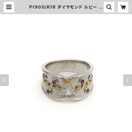
Pt900/K18 ダイヤモンド ルビー ク
リスマスツリー デザインリング プラチ
ナ 18金 指輪 13号 Y04441 | 大和
屋質店 前橋三俣店