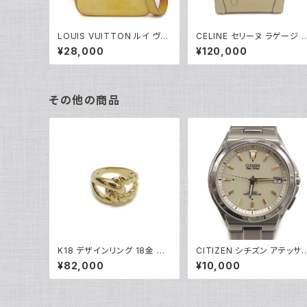
LOUIS VUITTON ルイ ヴィ
CELINE セリーヌ ラゲージ 
トン モノグラム・ヴェルニ ウー
ノショッパー ハンドバッグ 2
¥28,000
¥120,000
スター ショルダーバッグ ロー
AY ショルダーバッグ レザー
ズピンク M91037 Y05203
ベージュ 189243 Y05219
その他の商品
K18 デザインリング 18金 指
CITIZEN シチズン アテッサ
輪 9号 Y05273
エコドライブ ソーラー 電波
¥82,000
¥10,000
計 H110-T011331 白文字盤
Y05279