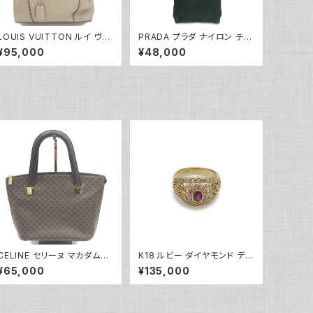
LOUIS VUITTON ルイ ヴィ
PRADA プラダ ナイロン チェ
トン ロックイットPM パルナセ
ーンショルダートートバッグ 型
¥95,000
¥48,000
ア ハンドバッグ 2WAY ショル
掛け ショルダーバッグ B4418
ダーバッグ M50030 Y0520
Y04337
9
CELINE セリーヌ マカダム柄
K18 ルビー ダイヤモンド デザ
トートバッグ MC97/2 Y052
インリング 18金 指輪 10号 Y
¥65,000
¥135,000
28
05245