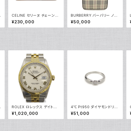
ナ
CELINE セリーヌ チェーンウ
BURBERRY バーバリー ノバ
W
ォレット マーゴ トリオンフキャ
チェック柄 ショルダーバッグ Y
¥230,000
¥50,000
ンバス ショルダーバッグ 10L4
05220
62DQB.04LU Y05229
ROLEX ロレックス デイトジ
4℃ Pt950 ダイヤモンドリン
時
ャスト 16013 ローマンイデッ
グ プラチナ 指輪 8号 Y0524
¥1,020,000
¥51,000
クス R番 SS/YG 自動巻き ア
3
イボリー文字盤 Y04955