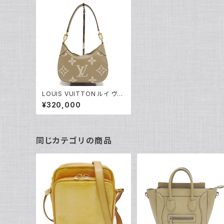
LOUIS VUITTON ルイ ヴィ
トン バガテルNM モノグラムア
¥320,000
ンプラント バイカラー トゥルト
レールグレー クリーム M46
112 2WAY ショルダーバッグ
Y04520
同じカテゴリの商品