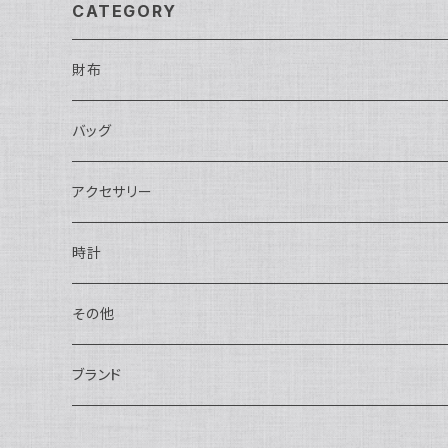
CATEGORY
財布
長財布
バッグ
二つ折り
ショルダーバッグ・ボディバッグ
アクセサリー
ハンドバッグ・ポーチ
ネックレス
時計
トートバッグ
指輪
アナログ・機械式
その他
バックパック・リュックサック
ピアス・イヤリング
アナログ・クォーツ
ペン・万年筆
ブランド
キーケース・パスケース
ブレスレット・バングル
デジタル
靴
AUDEMARS PIGUET