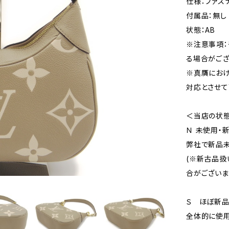
仕様：ファス
付属品：無し
状態：AB
※注意事項：
る場合がござ
※真贋にお
対応とさせて
＜当店の状
Ｎ 未使用・
弊社で新品未
(※新古品扱
合がございま
Ｓ ほぼ新
全体的に使用