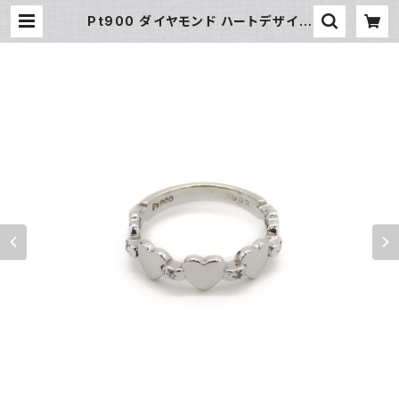
Pt900 ダイヤモンド ハートデザイン
リング プラチナ 指輪 5号 ピンキーリ
ング Y04573 | 大和屋質店 前橋三
俣店