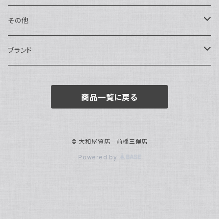
トートバッグ
指輪
アナログ・機械式
その他
バックパック・リュックサック
ピアス・イヤリング
アナログ・クォーツ
ペン・万年筆
ブランド
キーケース・パスケース
ブレスレット・バングル
デジタル
靴
AUDEMARS PIGUET
商品一覧に戻る
ボストンバッグ
チャーム・キーホルダー
ベルト
BOTTEGA VENETA
ブローチ
サングラス
BVLGARI
© 大和屋質店 前橋三俣店
Powered by
カメオ
スカーフ・ハンカチ
Cartier
帽子
CASIO