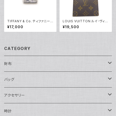
TIFFANY & Co. ティファニー
LOUIS VUITTON ルイ･ヴィト
ノーツ スクエアプレート ペンダ
ン モノグラム ポルト バルール カ
¥17,000
¥19,500
ント ネックレス シルバー925 ア
ルト クレディ M61823 Y0517
ズキチェーン Y05238
0
CATEGORY
財布
長財布
バッグ
二つ折り
ショルダーバッグ・ボディバッグ
アクセサリー
ハンドバッグ・ポーチ
ネックレス
時計