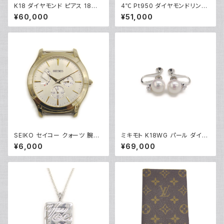
K18 ダイヤモンド ピアス 18金
4℃ Pt950 ダイヤモンドリング
フックピアス Y05252
プラチナ 指輪 8号 Y05243
¥60,000
¥51,000
SEIKO セイコー クォーツ 腕時
ミキモト K18WG パール ダイヤ
計 白文字盤 5Y66-0AB0 ※ベ
モンド イヤリング 18金 ホワイト
¥6,000
¥69,000
ルト無し Y05278
ゴールド ネジ式 Y05248