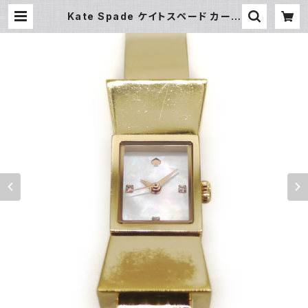
Kate Spade ケイトスペード カーラ
イル クォーツ シェル文字盤 腕時計 1
YRU0070 Y04514 | 大和屋質
店 前橋三俣店