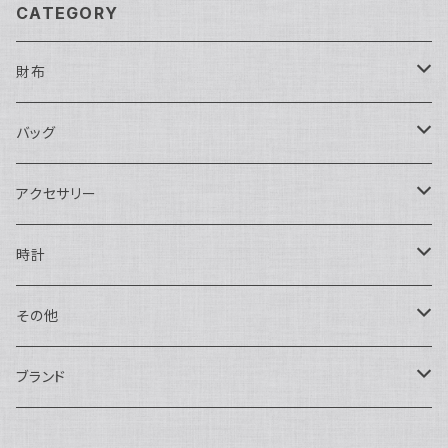
CATEGORY
財布
長財布
バッグ
二つ折り
ショルダーバッグ・ボディバッグ
アクセサリー
ハンドバッグ・ポーチ
ネックレス
時計
トートバッグ
指輪
アナログ・機械式
その他
バックパック・リュックサック
ピアス・イヤリング
アナログ・クォーツ
ペン・万年筆
ブランド
キーケース・パスケース
ブレスレット・バングル
デジタル
靴
AUDEMARS PIGUET