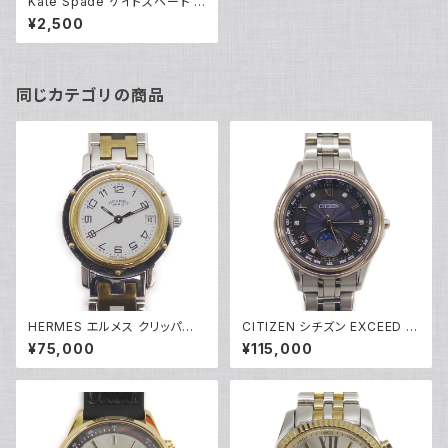
Kate Spade ケイトスペード カ
ーライル クォーツ シェル文字盤
¥2,500
腕時計 1YRU0070 Y04514
同じカテゴリの商品
HERMES エルメス クリッパー
CITIZEN シチズン EXCEED エ
腕時計 CL4.220 クォーツ 白文
コドライブ 電波時計 ダイレクト
¥75,000
¥115,000
字盤 レディースウォッチ Y0526
フライト 限定モデル EE1016-6
5
6F ソーラー Y05212