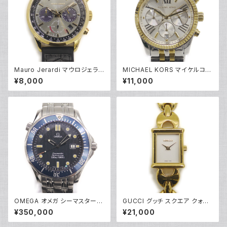
Mauro Jerardi マウロジェラル
MICHAEL KORS マイケルコー
ディ ソーラー クロノグラフ 腕時
ス クォーツ クロノグラフ 腕時計
¥8,000
¥11,000
計 MJ063-5 グレー文字盤 Y0
銀文字盤 MK5955 Y05269
5271
OMEGA オメガ シーマスター
GUCCI グッチ スクエア クォー
プロフェッショナル 300 2541.8
ツ レディースウォッチ 1800L 白
¥350,000
¥21,000
0 ダイバーズウォッチ クォーツ
文字盤 Y05272
青文字盤 Y05285