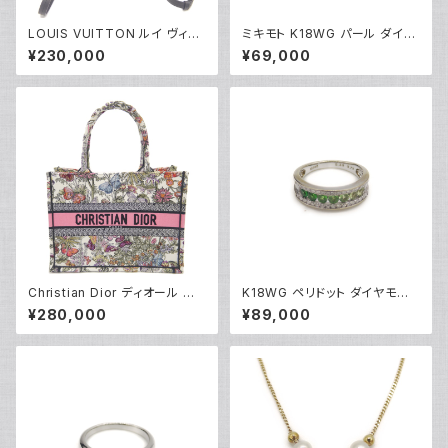
LOUIS VUITTON ルイ ヴィト
ミキモト K18WG パール ダイヤ
ン モンスリPM モノグラムアンプ
モンド イヤリング 18金 ホワイト
¥230,000
¥69,000
ラント ノワール バックパック リ
ゴールド ネジ式 Y05248
ュックサック M45205 Y05225
Christian Dior ディオール ブッ
K18WG ペリドット ダイヤモンド
クトート バッグ ミディアム ハン
デザインリング 18金 ホワイトゴ
¥280,000
¥89,000
ドバッグ メキシコミレフィオリ M
ールド 指輪 12号 Y05244
1296ZEBJ Y05232