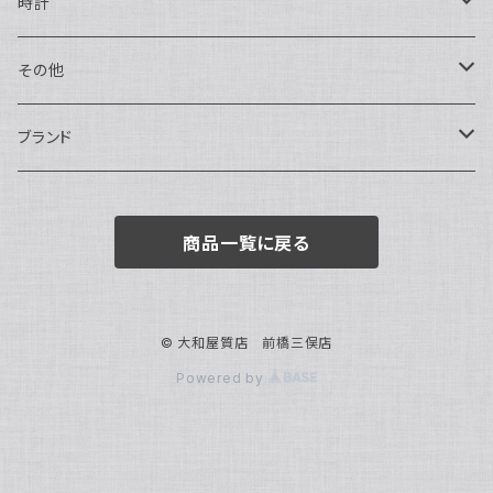
ハンドバッグ・ポーチ
ネックレス
時計
トートバッグ
指輪
アナログ・機械式
その他
バックパック・リュックサック
ピアス・イヤリング
アナログ・クォーツ
ペン・万年筆
ブランド
キーケース・パスケース
ブレスレット・バングル
デジタル
靴
AUDEMARS PIGUET
商品一覧に戻る
ボストンバッグ
チャーム・キーホルダー
ベルト
BOTTEGA VENETA
ブローチ
サングラス
BVLGARI
© 大和屋質店 前橋三俣店
Powered by
カメオ
スカーフ・ハンカチ
Cartier
帽子
CASIO