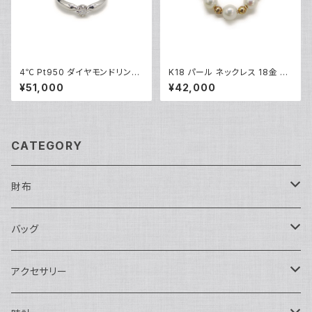
4℃ Pt950 ダイヤモンドリング
K18 パール ネックレス 18金 喜
プラチナ 指輪 8号 Y05243
平チェーン Y05173
¥51,000
¥42,000
CATEGORY
財布
長財布
バッグ
二つ折り
ショルダーバッグ・ボディバッグ
アクセサリー