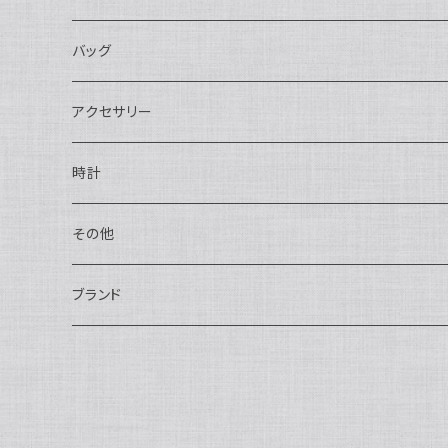
長財布
バッグ
二つ折り
ショルダーバッグ・ボディバッグ
アクセサリー
ハンドバッグ・ポーチ
ネックレス
時計
トートバッグ
指輪
アナログ・機械式
その他
バックパック・リュックサック
ピアス・イヤリング
アナログ・クォーツ
ペン・万年筆
ブランド
キーケース・パスケース
ブレスレット・バングル
デジタル
靴
AUDEMARS PIGUET
ボストンバッグ
チャーム・キーホルダー
ベルト
BOTTEGA VENETA