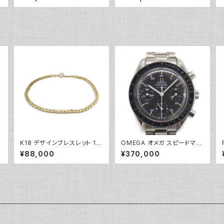
ワイトゴールド 指輪 12号 Y0
ンド リング K18WG 18金 指
5244
輪 17号 Y05256
ラ
K18 デザインブレスレット 18
OMEGA オメガ スピードマス
金 チェーンブレスレット Y04
ター オートマチック 3510.50
¥88,000
¥370,000
933
自動巻き クロノグラフ Y0515
5