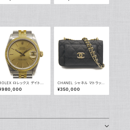
号 Y05246
ワイトゴールド 指輪 9号 Y04
916
ROLEX ロレックス デイトジ
CHANEL シャネル マトラッセ
ャスト 68273 L番 自動巻き
チェーンクラッチショルダーバ
¥980,000
¥350,000
ゴールド文字盤 Y05283
ッグ キャビアスキン ココマー
ク ブラック AP2831 Y05223