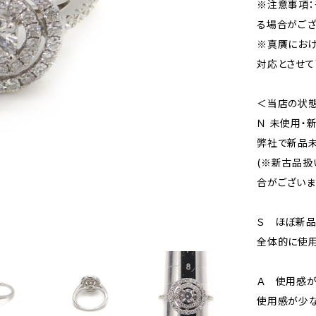
※注意事項：
る場合がござ
※真贋にお
対応とさせて
＜当店の状
Ｎ 未使用・
弊社で新品未
(※新古品扱
合がございま
Ｓ ほぼ新
全体的に使用
Ａ 使用感が
使用感が少な