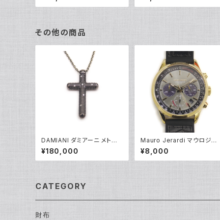
輪 8号 Y05242
指輪 9号 Y04624
その他の商品
DAMIANI ダミアーニ メトロ
Mauro Jerardi マウロジェ
ポリタンドリーム 6Pダイヤモ
ルディ ソーラー クロノグラフ
¥180,000
¥8,000
ンド ネックレス K18WG 18金
腕時計 MJ063-5 グレー文
アズキチェーン Y05255
字盤 Y05271
CATEGORY
財布