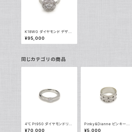
K18WG ダイヤモンド デザイ
ンリング 18金 ホワイトゴール
¥95,000
ド 指輪 10号 Y04629
同じカテゴリの商品
4℃ Pt950 ダイヤモンドリン
Pinky&Dianne ピンキーア
グ [True Love] プラチナ 指
ンドダイアン シルバーリング
¥70,000
¥5,000