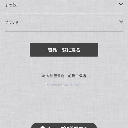
トートバッグ
指輪
アナログ・機械式
その他
バックパック・リュックサック
ピアス・イヤリング
アナログ・クォーツ
ペン・万年筆
ブランド
キーケース・パスケース
ブレスレット・バングル
デジタル
靴
AUDEMARS PIGUET
商品一覧に戻る
ボストンバッグ
チャーム・キーホルダー
ベルト
BOTTEGA VENETA
ブローチ
サングラス
BVLGARI
© 大和屋質店 前橋三俣店
Powered by
カメオ
スカーフ・ハンカチ
Cartier
帽子
CASIO
CHANEL