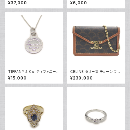
プラチナ Y05254
計 白文字盤 5Y66-0AB0 ※ベ
¥37,000
¥6,000
ルト無し Y05278
TIFFANY & Co. ティファニー
CELINE セリーヌ チェーンウォ
リターントゥ ラウンドタグ ネック
レット マーゴ トリオンフキャンバ
¥15,000
¥230,000
レス シルバー925 アズキチェー
ス ショルダーバッグ 10L462D
ン Y05235
QB.04LU Y05229