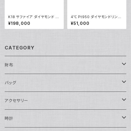
K18 サファイア ダイヤモンド デ
4℃ Pt950 ダイヤモンドリング
ザインリング 18金 指輪 12号 Y
プラチナ 指輪 8号 Y05243
¥198,000
¥51,000
05246
CATEGORY
財布
長財布
バッグ
二つ折り
ショルダーバッグ・ボディバッグ
アクセサリー
ハンドバッグ・ポーチ
ネックレス
時計