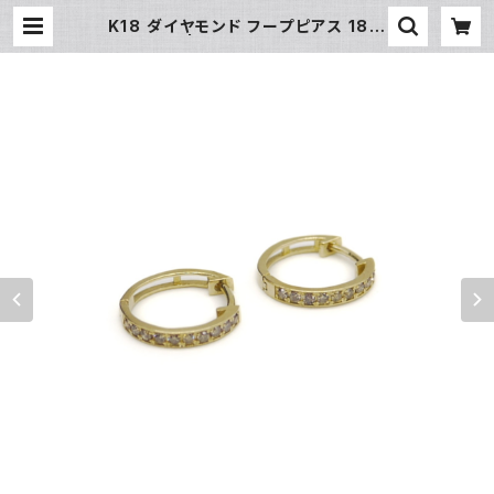
K18 ダイヤモンド フープピアス 18金
Y04702 | 大和屋質店 前橋三俣店