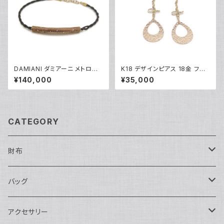
DAMIANI ダミアーニ メトロポ
K18 デザインピアス 18金 フッ
リタンドリーム 6Pダイヤ ブレス
クピアス Y05251
¥140,000
¥35,000
レット 18金 ピンクゴールド Y0
5086
CATEGORY
財布
長財布
バッグ
二つ折り
ショルダーバッグ・ボディバッグ
アクセサリー