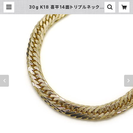
30g K18 喜平14面トリプルネックレ
ス 18金 ネックレスチェーン Y0477
6 | 大和屋質店 前橋三俣店