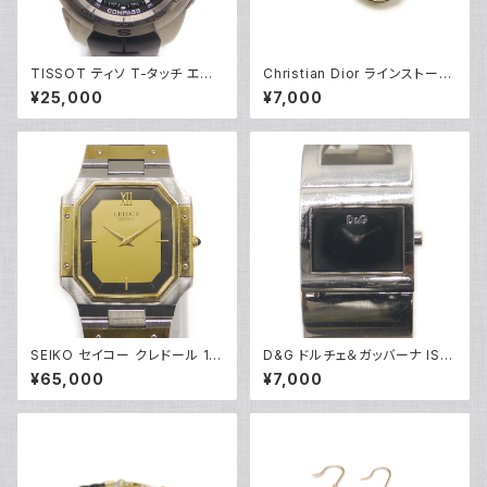
TISSOT ティソ T-タッチ エキ
Christian Dior ラインストーン
スパート クォーツ 腕時計 T01
CDロゴ クリップイヤリング ※
¥25,000
¥7,000
3.420.17.202.00 黒文字盤 Y
石抜けあり Y05247
05277
SEIKO セイコー クレドール 18
D&G ドルチェ＆ガッバーナ IS F
Kミドル 14Kベゼル クォーツ 腕
OREVER クォーツ ブラック文字
¥65,000
¥7,000
時計 金文字盤 9300-5320 Y
盤 DW0221 Y05268
05267