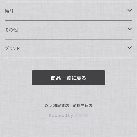
ハンドバッグ・ポーチ
ネックレス
時計
トートバッグ
指輪
アナログ・機械式
その他
バックパック・リュックサック
ピアス・イヤリング
アナログ・クォーツ
ペン・万年筆
ブランド
キーケース・パスケース
ブレスレット・バングル
デジタル
靴
AUDEMARS PIGUET
商品一覧に戻る
ボストンバッグ
チャーム・キーホルダー
ベルト
BOTTEGA VENETA
ブローチ
サングラス
BVLGARI
© 大和屋質店 前橋三俣店
Powered by
カメオ
スカーフ・ハンカチ
Cartier