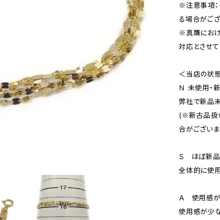
※注意事項：
る場合がござ
※真贋にお
対応とさせて
＜当店の状
Ｎ 未使用・
弊社で新品未
(※新古品扱
合がございま
Ｓ ほぼ新
全体的に使用
Ａ 使用感が
使用感が少な