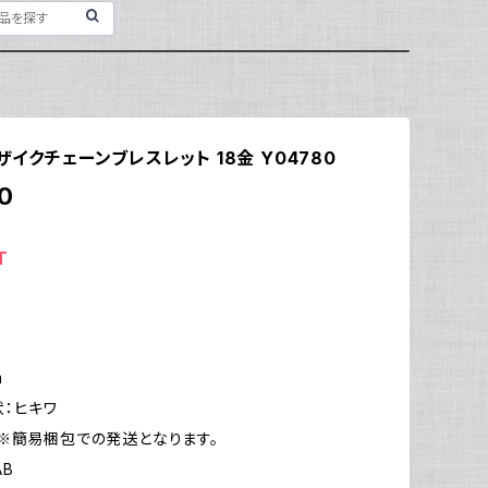
モザイクチェーンブレスレット 18金 Y04780
0
T
m
：ヒキワ
※簡易梱包での発送となります。
AB