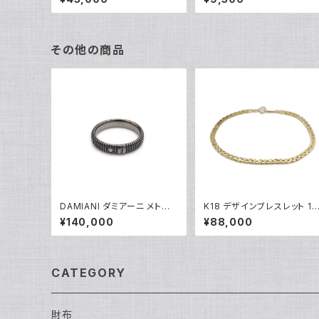
8
その他の商品
DAMIANI ダミアーニ メトロ
K18 デザインブレスレット 18
ポリタンドリーム 1Pダイヤモ
金 チェーンブレスレット Y04
¥140,000
¥88,000
ンド リング K18WG 18金 指
933
輪 17号 Y05256
CATEGORY
財布