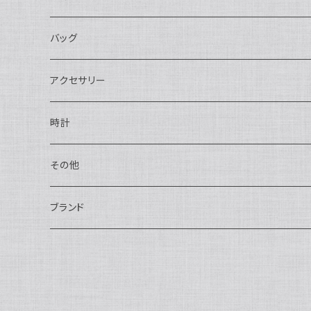
長財布
バッグ
二つ折り
ショルダーバッグ・ボディバッグ
アクセサリー
ハンドバッグ・ポーチ
ネックレス
時計
トートバッグ
指輪
アナログ・機械式
その他
バックパック・リュックサック
ピアス・イヤリング
アナログ・クォーツ
ペン・万年筆
ブランド
キーケース・パスケース
ブレスレット・バングル
デジタル
靴
AUDEMARS PIGUET
ボストンバッグ
チャーム・キーホルダー
ベルト
BOTTEGA VENETA