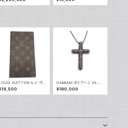
レスレット Y04840
バングル ブレスレット Y0492
4
LOUIS VUITTON ルイ･ヴィ
DAMIANI ダミアーニ メトロ
トン モノグラム ポルト バルー
ポリタンドリーム 6Pダイヤモ
¥19,500
¥180,000
ト クレディ M61823
ンド ネックレス K18WG 18金
Y05170
アズキチェーン Y05255