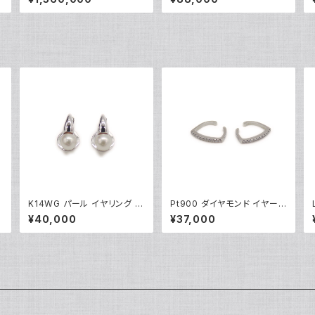
レット Y05039
933
K14WG パール イヤリング 1
Pt900 ダイヤモンド イヤーカ
4金 クリップ式 Y05249
フ プラチナ Y05254
¥40,000
¥37,000
ル カル