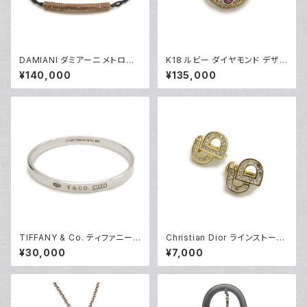
DAMIANI ダミアーニ メトロポ
K18 ルビー ダイヤモンド デザイ
リタンドリーム 6Pダイヤ ブレス
ンリング 18金 指輪 10号 Y052
¥140,000
¥135,000
レット 18金 ピンクゴールド Y0
45
5086
TIFFANY & Co. ティファニー 1
Christian Dior ラインストーン
837 ナロー バングル ブレスレ
CDロゴ クリップイヤリング ※
¥30,000
¥7,000
ット シルバー925 Y04751
石抜けあり Y05247