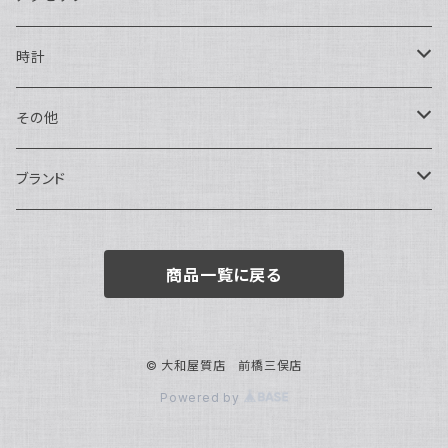
ハンドバッグ・ポーチ
ネックレス
時計
トートバッグ
指輪
アナログ・機械式
その他
バックパック・リュックサック
ピアス・イヤリング
アナログ・クォーツ
ペン・万年筆
ブランド
キーケース・パスケース
ブレスレット・バングル
デジタル
靴
AUDEMARS PIGUET
商品一覧に戻る
ボストンバッグ
チャーム・キーホルダー
ベルト
BOTTEGA VENETA
ブローチ
サングラス
BVLGARI
© 大和屋質店 前橋三俣店
Powered by
カメオ
スカーフ・ハンカチ
Cartier