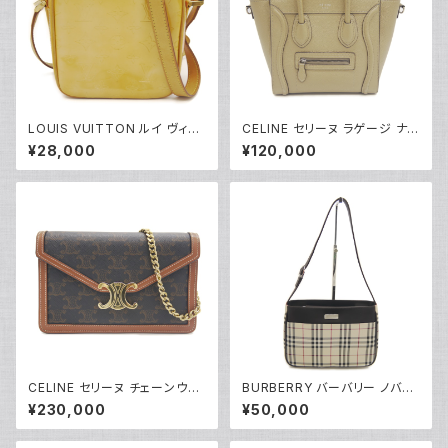
LOUIS VUITTON ルイ ヴィト
CELINE セリーヌ ラゲージ ナノ
ン モノグラム・ヴェルニ ウースタ
ショッパー ハンドバッグ 2WAY
¥28,000
¥120,000
ー ショルダーバッグ ローズピン
ショルダーバッグ レザー ベージ
ク M91037 Y05203
ュ 189243 Y05219
CELINE セリーヌ チェーンウォ
BURBERRY バーバリー ノバチ
レット マーゴ トリオンフキャンバ
ェック柄 ショルダーバッグ Y052
¥230,000
¥50,000
ス ショルダーバッグ 10L462D
20
QB.04LU Y05229