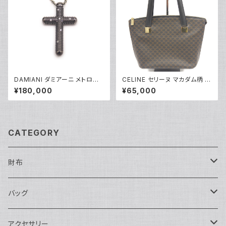
DAMIANI ダミアーニ メトロポ
CELINE セリーヌ マカダム柄 ト
リタンドリーム 6Pダイヤモンド
ートバッグ MC97/2 Y05228
¥180,000
¥65,000
ネックレス K18WG 18金 アズ
キチェーン Y05255
CATEGORY
財布
長財布
バッグ
二つ折り
ショルダーバッグ・ボディバッグ
アクセサリー