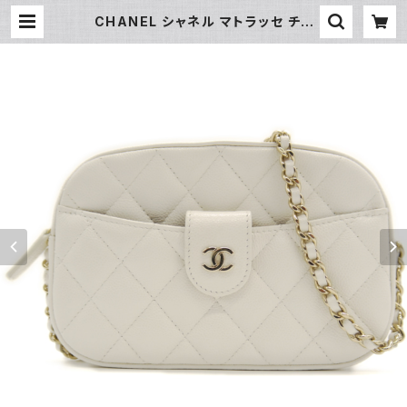
CHANEL シャネル マトラッセ チェ
ーンショルダーバッグ キャビアスキン
ココマーク ホワイト AP3998 Y04
792 | 大和屋質店 前橋三俣店