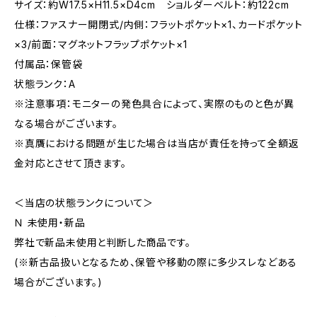
サイズ：約W17.5×H11.5×D4cm ショルダーベルト：約122cm
仕様：ファスナー開閉式/内側：フラットポケット×1、カードポケット
×3/前面：マグネットフラップポケット×1
付属品：保管袋
状態ランク：A
※注意事項：モニターの発色具合によって、実際のものと色が異
なる場合がございます。
※真贋における問題が生じた場合は当店が責任を持って全額返
金対応とさせて頂きます。
＜当店の状態ランクについて＞
Ｎ 未使用・新品
弊社で新品未使用と判断した商品です。
(※新古品扱いとなるため、保管や移動の際に多少スレなどある
場合がございます。)