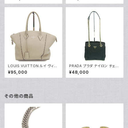
ス ショルダーバッグ 10L462D
20
QB.04LU Y05229
LOUIS VUITTON ルイ ヴィト
PRADA プラダ ナイロン チェー
ン ロックイットPM パルナセア
ンショルダートートバッグ 型掛け
¥95,000
¥48,000
ハンドバッグ 2WAY ショルダー
ショルダーバッグ B4418 Y043
バッグ M50030 Y05209
37
その他の商品