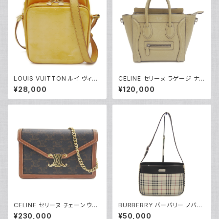
LOUIS VUITTON ルイ ヴィト
CELINE セリーヌ ラゲージ ナノ
ン モノグラム・ヴェルニ ウースタ
ショッパー ハンドバッグ 2WAY
¥28,000
¥120,000
ー ショルダーバッグ ローズピン
ショルダーバッグ レザー ベージ
ク M91037 Y05203
ュ 189243 Y05219
CELINE セリーヌ チェーンウォ
BURBERRY バーバリー ノバチ
レット マーゴ トリオンフキャンバ
ェック柄 ショルダーバッグ Y052
¥230,000
¥50,000