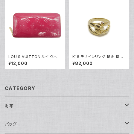
LOUIS VUITTON ルイ ヴィト
K18 デザインリング 18金 指輪
ン ジッピー・ウォレット モノグラ
9号 Y05273
¥12,000
¥82,000
ム ヴェルニ ローズアンディアン
長財布 M90075 Y05071
CATEGORY
財布
長財布
バッグ