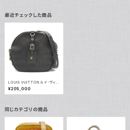
最近チェックした商品
LOUIS VUITTON ルイ･ヴィト
ン ポワット シャポー スープル
¥205,000
モノグラムアンプラント ノワール
M45649 ショルダーバッグ ※
鍵、パドロック欠落 Y04793
同じカテゴリの商品