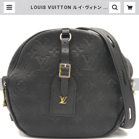
LOUIS VUITTON ルイ･ヴィトン ポ
ワット シャポー スープル モノグラム
アンプラント ノワール M45649 ショ
ルダーバッグ ※鍵、パドロック欠落 Y
04793 | 大和屋質店 前橋三俣店