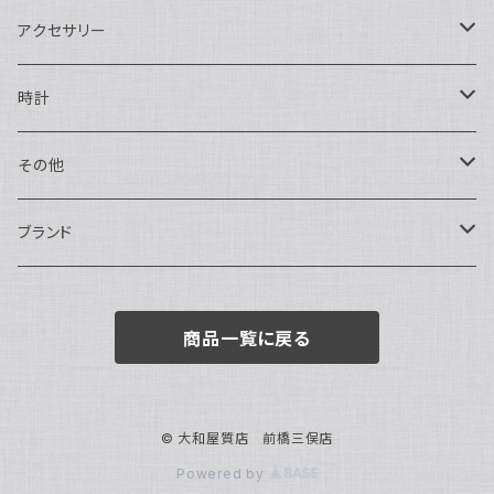
二つ折り
ショルダーバッグ・ボディバッグ
アクセサリー
ハンドバッグ・ポーチ
ネックレス
時計
トートバッグ
指輪
アナログ・機械式
その他
バックパック・リュックサック
ピアス・イヤリング
アナログ・クォーツ
ペン・万年筆
ブランド
キーケース・パスケース
ブレスレット・バングル
デジタル
靴
AUDEMARS PIGUET
商品一覧に戻る
ボストンバッグ
チャーム・キーホルダー
ベルト
BOTTEGA VENETA
ブローチ
サングラス
BVLGARI
© 大和屋質店 前橋三俣店
Powered by