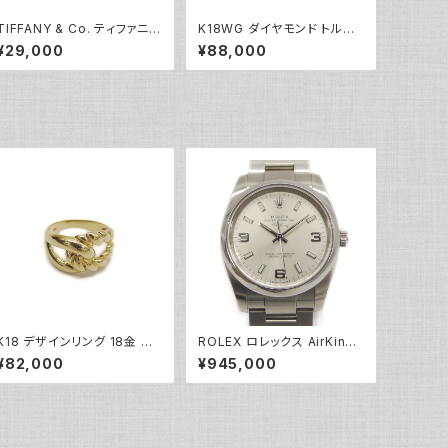
TIFFANY & Co. ティファニー
K18WG ダイヤモンド トルマ
エレサペレッティ オープンハ
リン フラワーデザイン ペンダ
¥29,000
¥88,000
ート 1Pダイヤ ペンダント ネッ
ント ネックレス 18金 ホワイト
クレス シルバー925 アズキチ
ゴールド ベネチアンチェーン
ェーン Y05239
Y05100
K18 デザインリング 18金 指
ROLEX ロレックス AirKing
輪 9号 Y05273
エアキング 114200 M番 SS
¥82,000
¥945,000
自動巻き シルバー文字盤 Y0
5156