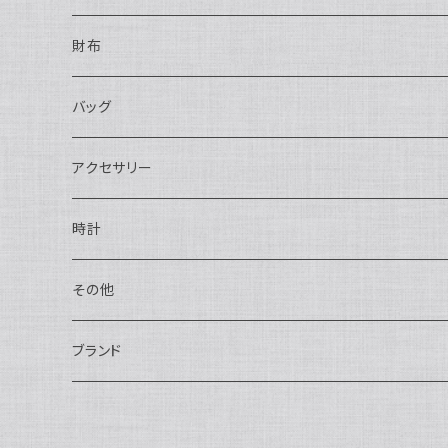
財布
長財布
バッグ
二つ折り
ショルダーバッグ・ボディバッグ
アクセサリー
ハンドバッグ・ポーチ
ネックレス
時計
トートバッグ
指輪
アナログ・機械式
その他
バックパック・リュックサック
ピアス・イヤリング
アナログ・クォーツ
ペン・万年筆
ブランド
キーケース・パスケース
ブレスレット・バングル
デジタル
靴
AUDEMARS PIGUET