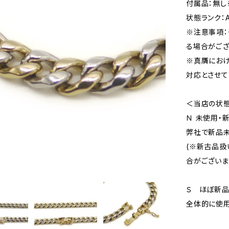
付属品：無し
状態ランク：
※注意事項：
る場合がござ
※真贋にお
対応とさせて
＜当店の状
Ｎ 未使用・
弊社で新品未
(※新古品扱
合がございま
Ｓ ほぼ新
全体的に使用