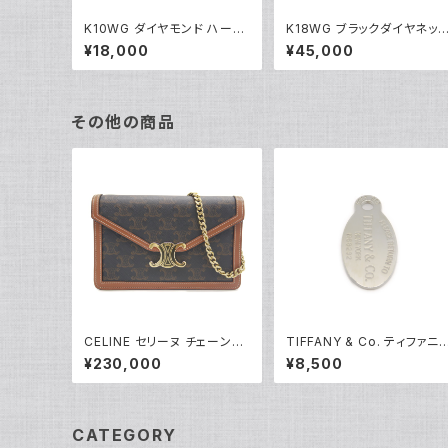
K10WG ダイヤモンド ハート
K18WG ブラックダイヤネッ
ペンダント ネックレス 10金
レス 18金 ホワイトゴールド 
¥18,000
¥45,000
ホワイトゴールド アズキチェ
05101
ーン Y04907
その他の商品
CELINE セリーヌ チェーンウ
TIFFANY & Co. ティファニ
ォレット マーゴ トリオンフキャ
リターントゥ タグ ネックレス
¥230,000
¥8,500
ンバス ショルダーバッグ 10L4
ップ シルバー925 ペンダント
62DQB.04LU Y05229
トップ Y05233
CATEGORY