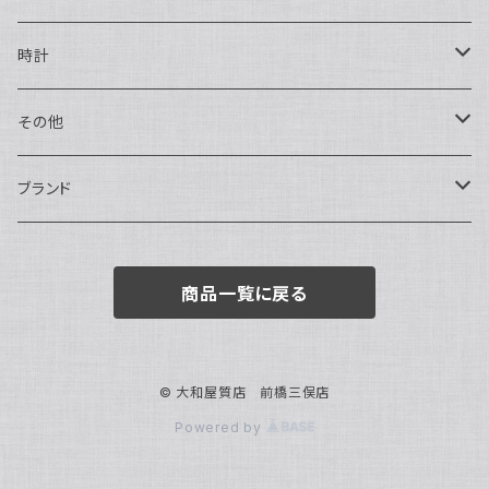
ハンドバッグ・ポーチ
ネックレス
時計
トートバッグ
指輪
アナログ・機械式
その他
バックパック・リュックサック
ピアス・イヤリング
アナログ・クォーツ
ペン・万年筆
ブランド
キーケース・パスケース
ブレスレット・バングル
デジタル
靴
AUDEMARS PIGUET
商品一覧に戻る
ボストンバッグ
チャーム・キーホルダー
ベルト
BOTTEGA VENETA
ブローチ
サングラス
BVLGARI
© 大和屋質店 前橋三俣店
Powered by
カメオ
スカーフ・ハンカチ
Cartier