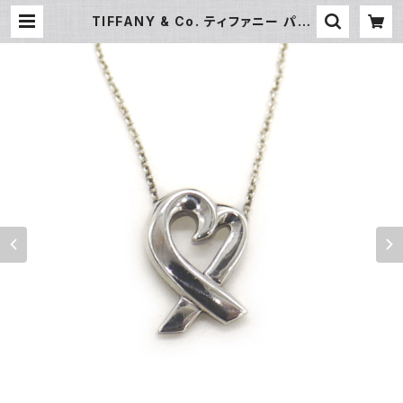
TIFFANY & Co. ティファニー パロ
マ・ピカソ ラビングハート ネックレス
シルバー925 アズキチェーン Y048
21 | 大和屋質店 前橋三俣店