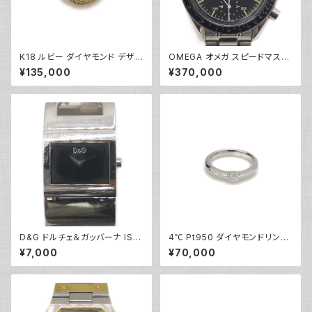
K18 ルビー ダイヤモンド デザイ
OMEGA オメガ スピードマスタ
ンリング 18金 指輪 10号 Y052
ー オートマチック 3510.50 自
¥135,000
¥370,000
45
動巻き クロノグラフ Y05155
D&G ドルチェ＆ガッバーナ IS F
4℃ Pt950 ダイヤモンドリング
OREVER クォーツ ブラック文字
[True Love] プラチナ 指輪 8
¥7,000
¥70,000
盤 DW0221 Y05268
号 Y05242