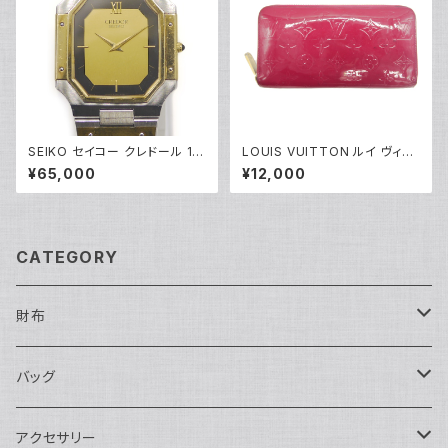
SEIKO セイコー クレドール 18
LOUIS VUITTON ルイ ヴィト
Kミドル 14Kベゼル クォーツ 腕
ン ジッピー・ウォレット モノグラ
¥65,000
¥12,000
時計 金文字盤 9300-5320 Y
ム ヴェルニ ローズアンディアン
05267
長財布 M90075 Y05071
CATEGORY
財布
長財布
バッグ
二つ折り
ショルダーバッグ・ボディバッグ
アクセサリー