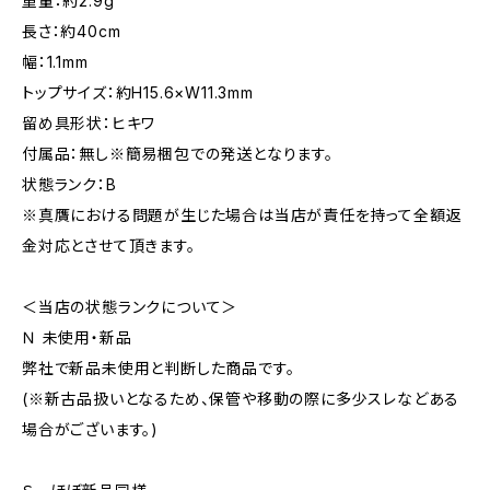
重量：約2.9g
長さ：約40cm
幅：1.1mm
トップサイズ：約H15.6×W11.3mm
留め具形状：ヒキワ
付属品：無し※簡易梱包での発送となります。
状態ランク：B
※真贋における問題が生じた場合は当店が責任を持って全額返
金対応とさせて頂きます。
＜当店の状態ランクについて＞
Ｎ 未使用・新品
弊社で新品未使用と判断した商品です。
(※新古品扱いとなるため、保管や移動の際に多少スレなどある
場合がございます。)