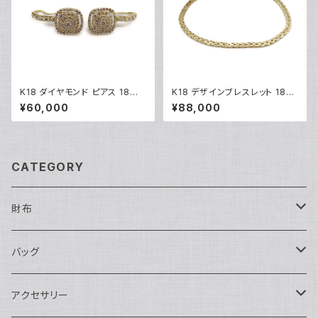
K18 ダイヤモンド ピアス 18金
K18 デザインブレスレット 18金
フックピアス Y05252
チェーンブレスレット Y04933
¥60,000
¥88,000
CATEGORY
財布
長財布
バッグ
二つ折り
ショルダーバッグ・ボディバッグ
アクセサリー