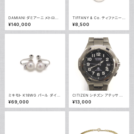
DAMIANI ダミアーニ メトロポ
TIFFANY & Co. ティファニー
リタンドリーム 1Pダイヤモンド
リターントゥ タグ ネックレストッ
¥140,000
¥8,500
リング K18WG 18金 指輪 17号
プ シルバー925 ペンダントトッ
Y05256
プ Y05234
ミキモト K18WG パール ダイヤ
CITIZEN シチズン アテッサ エ
モンド イヤリング 18金 ホワイト
コドライブ ソーラー 電波時計 H
¥69,000
¥13,000
ゴールド ネジ式 Y05248
410-T003967 黒文字盤 Y05
270