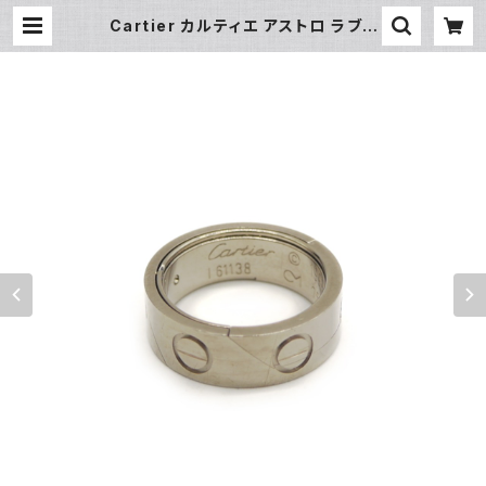
Cartier カルティエ アストロ ラブリ
ング K18WG ホワイトゴールド ♯5
4 14号 指輪 ネックレストップ Y048
31 | 大和屋質店 前橋三俣店