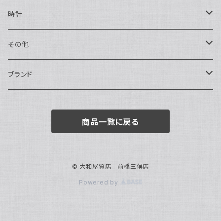
ハンドバッグ・ポーチ
ネックレス
時計
トートバッグ
指輪
アナログ・機械式
その他
バックパック・リュックサック
ピアス・イヤリング
アナログ・クォーツ
ペン・万年筆
ブランド
キーケース・パスケース
ブレスレット・バングル
デジタル
靴
AUDEMARS PIGUET
商品一覧に戻る
ボストンバッグ
チャーム・キーホルダー
ベルト
BOTTEGA VENETA
ブローチ
サングラス
BVLGARI
© 大和屋質店 前橋三俣店
Powered by
カメオ
スカーフ・ハンカチ
Cartier