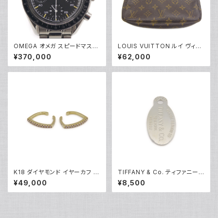
OMEGA オメガ スピードマスタ
LOUIS VUITTON ルイ ヴィト
ー オートマチック 3510.50 自
ン ポシェット アクセソワール ポ
¥370,000
¥62,000
動巻き クロノグラフ Y05155
ーチ モノグラム M51980 Y052
27
K18 ダイヤモンド イヤーカフ 1
TIFFANY & Co. ティファニー
8金 Y05253
リターントゥ タグ ネックレストッ
¥49,000
¥8,500
プ シルバー925 ペンダントトッ
プ Y05233