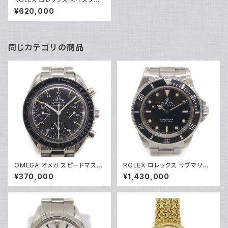
パーペチュアル 76094 A番 S
¥620,000
S 自動巻き ブルー文字盤 レディ
ースウォッチ Y04845
同じカテゴリの商品
OMEGA オメガ スピードマスタ
ROLEX ロレックス サブマリー
ー オートマチック 3510.50 自
ナ 14060 自動巻き N番 ダイバ
¥370,000
¥1,430,000
動巻き クロノグラフ Y05155
ーズウォッチ 黒文字盤 Y05143