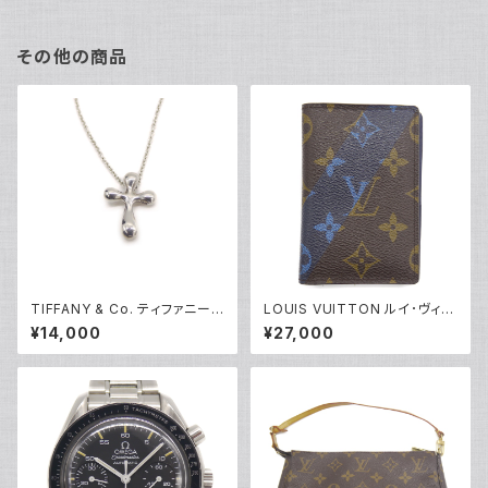
その他の商品
TIFFANY & Co. ティファニー
LOUIS VUITTON ルイ･ヴィト
エルサペレッティ スモールクロ
ン オーガナイザードゥポッシュ
¥14,000
¥27,000
ス ペンダント ネックレス シルバ
モノグラム カードケース M6117
ー925 アズキチェーン Y0523
1 Y04465
6