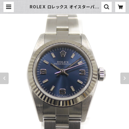
ROLEX ロレックス オイスターパー
ペチュアル 76094 A番 SS 自動巻
き ブルー文字盤 レディースウォッチ
Y04845 | 大和屋質店 前橋三俣店