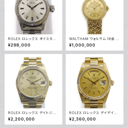
ROLEX ロレックス オイスター
WALTHAM ウォルサム 18金 手
パーペチュアル 6623 7桁17番
巻き時計 レディースウォッチ ド
¥298,000
¥1,000,000
自動巻き シルバー文字盤 レディ
レスウォッチ ダイヤモンド 金文
ースウォッチ Y04583
字盤 Y05142
ROLEX ロレックス デイトジャ
ROLEX ロレックス デイデイト 1
スト 68278G L番 10Pダイヤ
8038 72番 自動巻き K18YG
¥2,200,000
¥2,360,000
自動巻き K18YG ゴールド文字
ゴールド文字盤 Y04511
盤 ボーイズ Y04242