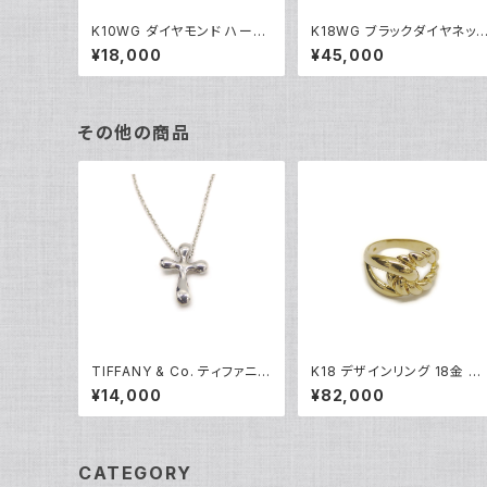
K10WG ダイヤモンド ハート
K18WG ブラックダイヤネッ
ペンダント ネックレス 10金
レス 18金 ホワイトゴールド 
¥18,000
¥45,000
ホワイトゴールド アズキチェ
05101
ーン Y04907
その他の商品
TIFFANY & Co. ティファニー
K18 デザインリング 18金 指
エルサペレッティ スモールク
輪 9号 Y05273
¥14,000
¥82,000
ロス ペンダント ネックレス シ
ルバー925 アズキチェーン Y
05236
CATEGORY