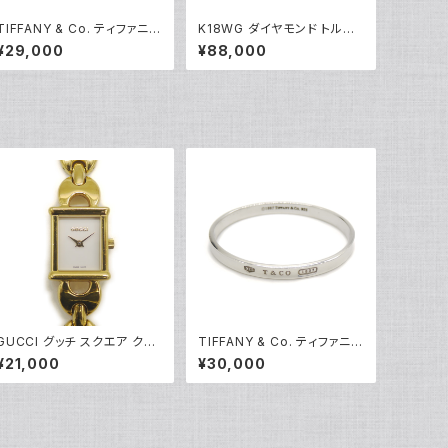
TIFFANY & Co. ティファニー
K18WG ダイヤモンド トルマ
エレサペレッティ オープンハ
リン フラワーデザイン ペンダ
¥29,000
¥88,000
ート 1Pダイヤ ペンダント ネッ
ント ネックレス 18金 ホワイト
クレス シルバー925 アズキチ
ゴールド ベネチアンチェーン
ェーン Y05239
Y05100
GUCCI グッチ スクエア クォ
TIFFANY & Co. ティファニー
ーツ レディースウォッチ 1800
1837 ナロー バングル ブレス
¥21,000
¥30,000
L 白文字盤 Y05272
レット シルバー925 Y04751