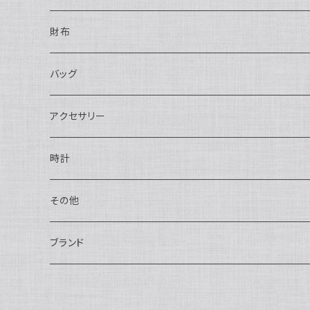
財布
長財布
バッグ
二つ折り
ショルダーバッグ・ボディバッグ
アクセサリー
ハンドバッグ・ポーチ
ネックレス
時計
トートバッグ
指輪
アナログ・機械式
その他
バックパック・リュックサック
ピアス・イヤリング
アナログ・クォーツ
ペン・万年筆
ブランド
キーケース・パスケース
ブレスレット・バングル
デジタル
靴
AUDEMARS PIGUET