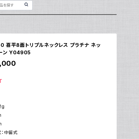
t850 喜平8面トリプルネックレス プラチナ ネッ
ン Y04905
,000
T
2g
m
m
状：中留式