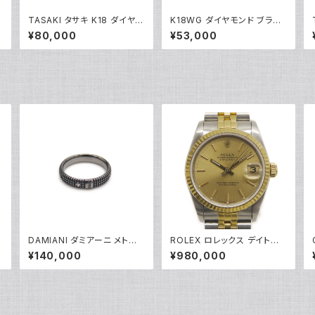
ク
TASAKI タサキ K18 ダイヤモ
K18WG ダイヤモンド ブラッ
Y
ンド パールネックレス 18金 Y
クダイヤ フラワーデザイン ペ
¥80,000
¥53,000
05014
ンダント ネックレス 18金 ホ
ワイトゴールド アズキチェー
ン Y05103
DAMIANI ダミアーニ メトロ
ROLEX ロレックス デイトジ
ポリタンドリーム 1Pダイヤモ
ャスト 68273 L番 自動巻き
¥140,000
¥980,000
ンド リング K18WG 18金 指
ゴールド文字盤 Y05283
輪 17号 Y05256