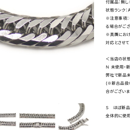
付属品：無し
状態ランク：
※注意事項：
る場合がござ
※真贋にお
対応とさせて
＜当店の状
Ｎ 未使用・
弊社で新品未
(※新古品扱
合がございま
Ｓ ほぼ新
全体的に使用