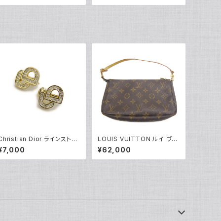
916
Christian Dior ラインストー
LOUIS VUITTON ルイ ヴィ
ン CDロゴ クリップイヤリング
トン ポシェット アクセソワー
¥7,000
¥62,000
※石抜けあり Y05247
ル ポーチ モノグラム M5198
0 Y05227