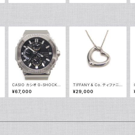
5244
輪 17号 Y05256
CASIO カシオ G-SHOCK
TIFFANY & Co. ティファニー
ジーショック GMC-B2100D
エレサペレッティ オープンハ
¥67,000
¥29,000
-1AJF フルメタルクロノグラフ
ート 1Pダイヤ ペンダント ネッ
ソーラー電波時計 モバイルリ
クレス シルバー925 アズキチ
ンク 黒文字盤 Y05216
ェーン Y05239