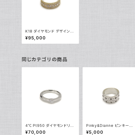
K18 ダイヤモンド デザインリ
ング 18金 指輪 18号 Y0485
¥95,000
3
同じカテゴリの商品
4℃ Pt950 ダイヤモンドリン
Pinky&Dianne ピンキーア
グ [True Love] プラチナ 指
ンドダイアン シルバーリング
¥70,000
¥5,000
輪 8号 Y05242
指輪 9号 Y04624