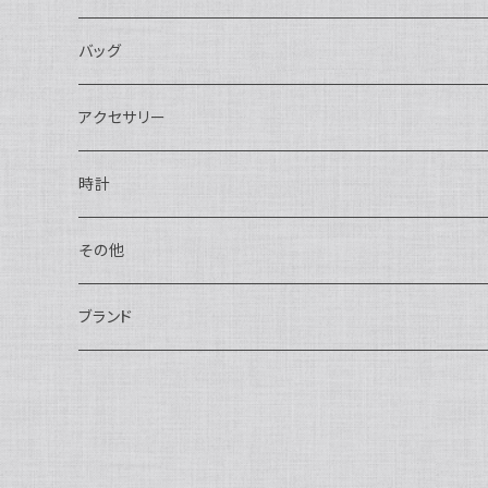
長財布
バッグ
二つ折り
ショルダーバッグ・ボディバッグ
アクセサリー
ハンドバッグ・ポーチ
ネックレス
時計
トートバッグ
指輪
アナログ・機械式
その他
バックパック・リュックサック
ピアス・イヤリング
アナログ・クォーツ
ペン・万年筆
ブランド
キーケース・パスケース
ブレスレット・バングル
デジタル
靴
AUDEMARS PIGUET
ボストンバッグ
チャーム・キーホルダー
ベルト
BOTTEGA VENETA