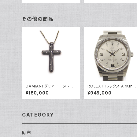
その他の商品
DAMIANI ダミアーニ メトロ
ROLEX ロレックス AirKing
ポリタンドリーム 6Pダイヤモ
エアキング 114200 M番 SS
¥180,000
¥945,000
ンド ネックレス K18WG 18金
自動巻き シルバー文字盤 Y0
アズキチェーン Y05255
5156
CATEGORY
財布