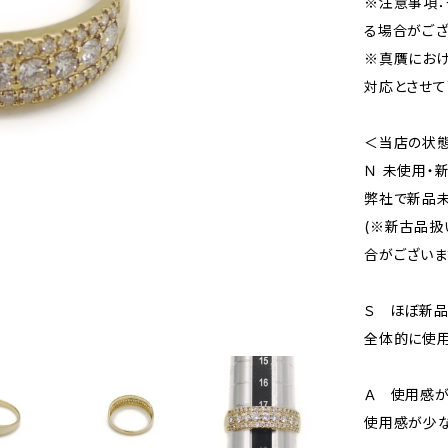
※注意事項：
る場合がござ
※真贋にお
対応とさせて
＜当店の状
Ｎ 未使用・
弊社で新品未
(※新古品扱
合がございま
Ｓ ほぼ新
全体的に使用
Ａ 使用感が
使用感が少な