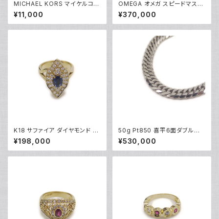
MICHAEL KORS マイケルコー
OMEGA オメガ スピードマスタ
ス クォーツ クロノグラフ 腕時計
ー オートマチック 3510.50 自
¥11,000
¥370,000
銀文字盤 MK5955 Y05269
動巻き クロノグラフ Y05155
K18 サファイア ダイヤモンド デ
50g Pt850 喜平6面ダブルネッ
ザインリング 18金 指輪 12号 Y
クレス プラチナ ネックレスチェ
¥198,000
¥530,000
05246
ーン Y05262