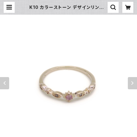
K10 カラーストーン デザインリング 1
0金 指輪 8号 Y04857 | 大和屋質
店 前橋三俣店