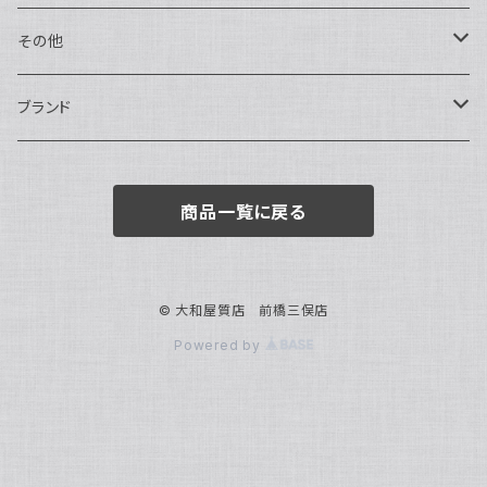
トートバッグ
指輪
アナログ・機械式
その他
バックパック・リュックサック
ピアス・イヤリング
アナログ・クォーツ
ペン・万年筆
ブランド
キーケース・パスケース
ブレスレット・バングル
デジタル
靴
AUDEMARS PIGUET
商品一覧に戻る
ボストンバッグ
チャーム・キーホルダー
ベルト
BOTTEGA VENETA
ブローチ
サングラス
BVLGARI
© 大和屋質店 前橋三俣店
Powered by
カメオ
スカーフ・ハンカチ
Cartier
帽子
CASIO