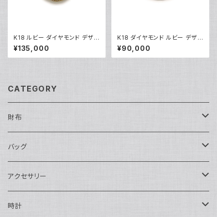
K18 ルビー ダイヤモンド デザイ
K18 ダイヤモンド ルビー デザイ
ンリング 18金 指輪 10号 Y052
ンリング 18金 指輪 8号 Y0491
¥135,000
¥90,000
45
8
CATEGORY
財布
長財布
バッグ
二つ折り
ショルダーバッグ・ボディバッグ
アクセサリー
ハンドバッグ・ポーチ
ネックレス
時計