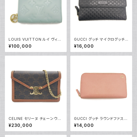
LOUIS VUITTON ルイ ヴィト
GUCCI グッチ マイクログッチシ
ン ポルトフォイユ ルー モノグラ
マレザー 3つ折 ラウンドファス
¥100,000
¥16,000
ム クッサン ブルーグラシエ 2つ
ナー 長財布 449364 4960
折り財布 M81709 Y05200
85 ブラック Y05068
CELINE セリーヌ チェーンウォ
GUCCI グッチ ラウンドファスナ
レット マーゴ トリオンフキャンバ
ー長財布 インターロッキングG
¥230,000
¥14,000
ス ショルダーバッグ 10L462D
レザー ピンク 2711H 8402 Y0
QB.04LU Y05229
4140