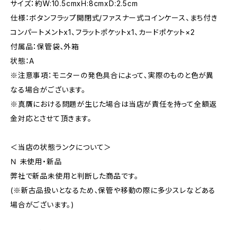
サイズ：約W:10.5cmxH:8cmxD:2.5cm
仕様：ボタンフラップ開閉式/ファスナー式コインケース、まち付き
コンパートメントx1、フラットポケットx1、カードポケット×2
付属品：保管袋、外箱
状態：A
※注意事項：モニターの発色具合によって、実際のものと色が異
なる場合がございます。
※真贋における問題が生じた場合は当店が責任を持って全額返
金対応とさせて頂きます。
＜当店の状態ランクについて＞
Ｎ 未使用・新品
弊社で新品未使用と判断した商品です。
(※新古品扱いとなるため、保管や移動の際に多少スレなどある
場合がございます。)