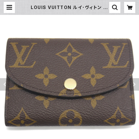
LOUIS VUITTON ルイ･ヴィトン ポ
ルトモネ ロザリ M62361 ローズバ
レリーヌ コインケース 財布 Y0494
4 | 大和屋質店 前橋三俣店