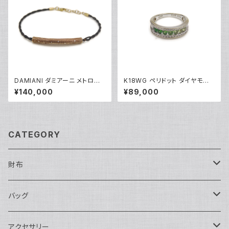
DAMIANI ダミアーニ メトロポ
K18WG ペリドット ダイヤモンド
リタンドリーム 6Pダイヤ ブレス
デザインリング 18金 ホワイトゴ
¥140,000
¥89,000
レット 18金 ピンクゴールド Y0
ールド 指輪 12号 Y05244
5086
CATEGORY
財布
長財布
バッグ
二つ折り
ショルダーバッグ・ボディバッグ
アクセサリー