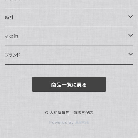
ハンドバッグ・ポーチ
ネックレス
時計
トートバッグ
指輪
アナログ・機械式
その他
バックパック・リュックサック
ピアス・イヤリング
アナログ・クォーツ
ペン・万年筆
ブランド
キーケース・パスケース
ブレスレット・バングル
デジタル
靴
AUDEMARS PIGUET
商品一覧に戻る
ボストンバッグ
チャーム・キーホルダー
ベルト
BOTTEGA VENETA
ブローチ
サングラス
BVLGARI
© 大和屋質店 前橋三俣店
Powered by
カメオ
スカーフ・ハンカチ
Cartier