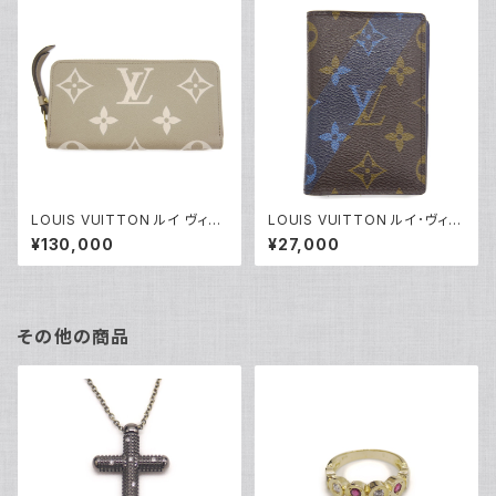
LOUIS VUITTON ルイ ヴィト
LOUIS VUITTON ルイ･ヴィト
ン ジッピー・ウォレット モノグラ
ン オーガナイザードゥポッシュ
¥130,000
¥27,000
ム アンプラント 長財布 トゥルト
モノグラム カードケース M6117
レールクレーム M69794 Y04
1 Y04465
463
その他の商品