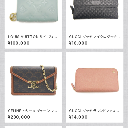
LOUIS VUITTON ルイ ヴィト
GUCCI グッチ マイクログッチシ
ン ポルトフォイユ ルー モノグラ
マレザー 3つ折 ラウンドファス
¥100,000
¥16,000
ム クッサン ブルーグラシエ 2つ
ナー 長財布 449364 4960
折り財布 M81709 Y05200
85 ブラック Y05068
CELINE セリーヌ チェーンウォ
GUCCI グッチ ラウンドファスナ
レット マーゴ トリオンフキャンバ
ー長財布 インターロッキングG
¥230,000
¥14,000
ス ショルダーバッグ 10L462D
レザー ピンク 2711H 8402 Y0
QB.04LU Y05229
4140