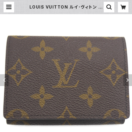
LOUIS VUITTON ルイ･ヴィトン カ
ードケース アンヴェロップ･カルト ド
ゥ ヴィジット モノグラム 名刺入れ M
63801 Y04953 | 大和屋質店 前
橋三俣店