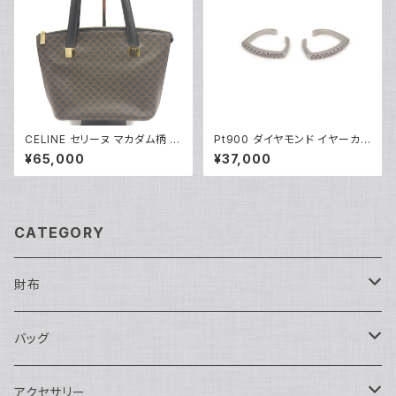
CELINE セリーヌ マカダム柄 ト
Pt900 ダイヤモンド イヤーカフ
ートバッグ MC97/2 Y05228
プラチナ Y05254
¥65,000
¥37,000
CATEGORY
財布
長財布
バッグ
二つ折り
ショルダーバッグ・ボディバッグ
アクセサリー