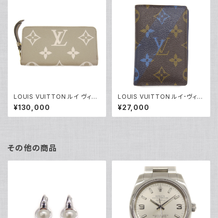
LOUIS VUITTON ルイ ヴィト
LOUIS VUITTON ルイ･ヴィト
ン ジッピー・ウォレット モノグラ
ン オーガナイザードゥポッシュ
¥130,000
¥27,000
ム アンプラント 長財布 トゥルト
モノグラム カードケース M6117
レールクレーム M69794 Y04
1 Y04465
463
その他の商品