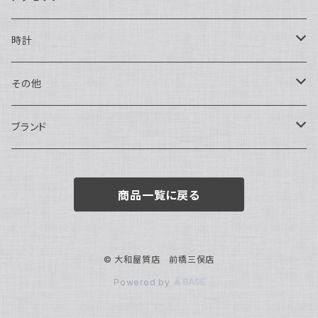
ハンドバッグ・ポーチ
ネックレス
時計
トートバッグ
指輪
アナログ・機械式
その他
バックパック・リュックサック
ピアス・イヤリング
アナログ・クォーツ
ペン・万年筆
ブランド
キーケース・パスケース
ブレスレット・バングル
デジタル
靴
AUDEMARS PIGUET
商品一覧に戻る
ボストンバッグ
チャーム・キーホルダー
ベルト
BOTTEGA VENETA
ブローチ
サングラス
BVLGARI
© 大和屋質店 前橋三俣店
Powered by
カメオ
スカーフ・ハンカチ
Cartier