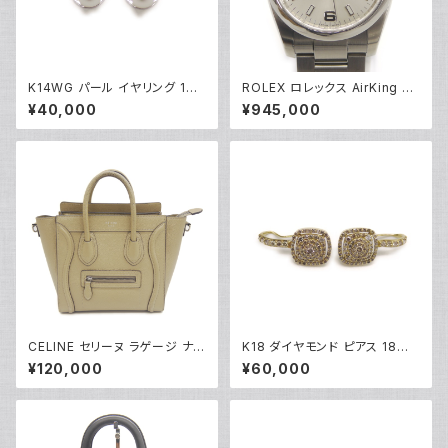
K14WG パール イヤリング 14
ROLEX ロレックス AirKing エ
金 クリップ式 Y05249
アキング 114200 M番 SS 自動
¥40,000
¥945,000
巻き シルバー文字盤 Y05156
CELINE セリーヌ ラゲージ ナノ
K18 ダイヤモンド ピアス 18金
ショッパー ハンドバッグ 2WAY
フックピアス Y05252
¥120,000
¥60,000
ショルダーバッグ レザー ベージ
ュ 189243 Y05219