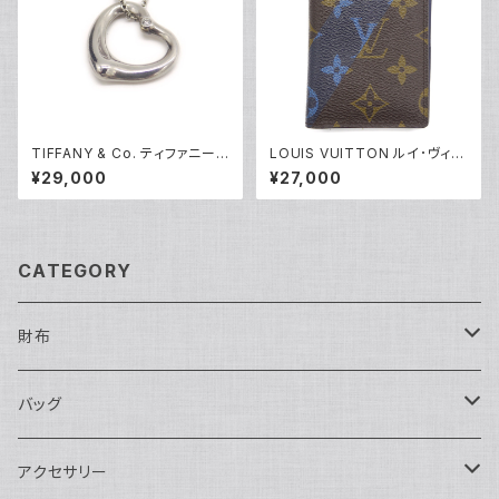
TIFFANY & Co. ティファニー
LOUIS VUITTON ルイ･ヴィト
エレサペレッティ オープンハー
ン オーガナイザードゥポッシュ
¥29,000
¥27,000
ト 1Pダイヤ ペンダント ネックレ
モノグラム カードケース M6117
ス シルバー925 アズキチェーン
1 Y04465
Y05239
CATEGORY
財布
長財布
バッグ
二つ折り
ショルダーバッグ・ボディバッグ
アクセサリー