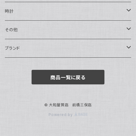
ハンドバッグ・ポーチ
ネックレス
時計
トートバッグ
指輪
アナログ・機械式
その他
バックパック・リュックサック
ピアス・イヤリング
アナログ・クォーツ
ペン・万年筆
ブランド
キーケース・パスケース
ブレスレット・バングル
デジタル
靴
AUDEMARS PIGUET
商品一覧に戻る
ボストンバッグ
チャーム・キーホルダー
ベルト
BOTTEGA VENETA
ブローチ
サングラス
BVLGARI
© 大和屋質店 前橋三俣店
Powered by
カメオ
スカーフ・ハンカチ
Cartier