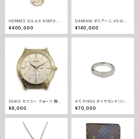
HERMES エルメス K18PG エ
DAMIANI ダミアーニ メトロポ
クスリブリスPM 1Pダイヤモンド
リタンドリーム 1Pダイヤモンド
¥400,000
¥140,000
ネックレス 18金 ピンクゴールド
リング K18WG 18金 指輪 17号
Y05123
Y05256
SEIKO セイコー クォーツ 腕時
4℃ Pt950 ダイヤモンドリング
計 白文字盤 5Y66-0AB0 ※ベ
[True Love] プラチナ 指輪 8
¥6,000
¥70,000
ルト無し Y05278
号 Y05242