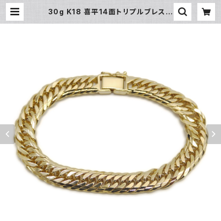
30g K18 喜平14面トリプルブレスレ
ット 18金 チェーンブレスレット Y04
963 | 大和屋質店 前橋三俣店