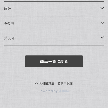
ハンドバッグ・ポーチ
ネックレス
時計
トートバッグ
指輪
アナログ・機械式
その他
バックパック・リュックサック
ピアス・イヤリング
アナログ・クォーツ
ペン・万年筆
ブランド
キーケース・パスケース
ブレスレット・バングル
デジタル
靴
AUDEMARS PIGUET
商品一覧に戻る
ボストンバッグ
チャーム・キーホルダー
ベルト
BOTTEGA VENETA
ブローチ
サングラス
BVLGARI
© 大和屋質店 前橋三俣店
Powered by
カメオ
スカーフ・ハンカチ
Cartier