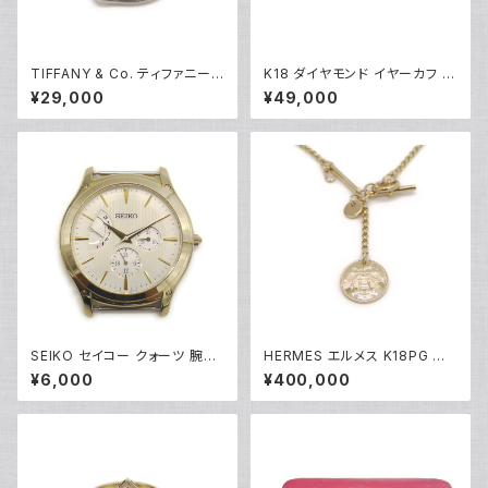
TIFFANY & Co. ティファニー
K18 ダイヤモンド イヤーカフ 1
エレサペレッティ オープンハー
8金 Y05253
¥29,000
¥49,000
ト 1Pダイヤ ペンダント ネックレ
ス シルバー925 アズキチェーン
Y05239
SEIKO セイコー クォーツ 腕時
HERMES エルメス K18PG エ
計 白文字盤 5Y66-0AB0 ※ベ
クスリブリスPM 1Pダイヤモンド
¥6,000
¥400,000
ルト無し Y05278
ネックレス 18金 ピンクゴールド
Y05123