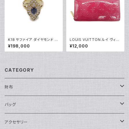
K18 サファイア ダイヤモンド デ
LOUIS VUITTON ルイ ヴィト
ザインリング 18金 指輪 12号 Y
ン ジッピー・ウォレット モノグラ
¥198,000
¥12,000
05246
ム ヴェルニ ローズアンディアン
長財布 M90075 Y05071
CATEGORY
財布
長財布
バッグ
二つ折り
ショルダーバッグ・ボディバッグ
アクセサリー