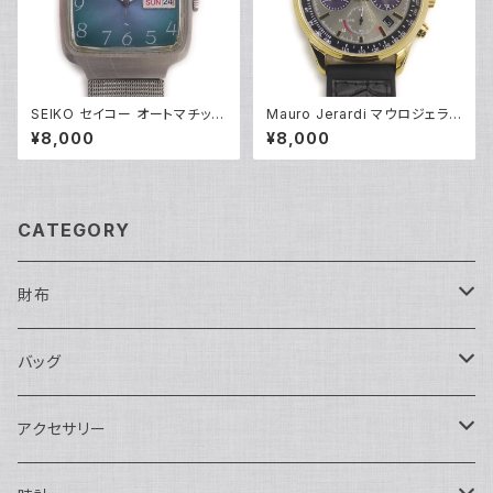
SEIKO セイコー オートマチック
Mauro Jerardi マウロジェラル
2409-3010 自動巻き スクエ
ディ ソーラー クロノグラフ 腕時
¥8,000
¥8,000
アダイアル アンティーク 青文字
計 MJ063-5 グレー文字盤 Y0
盤 ※裏蓋個人名刻印あり Y05
5271
282
CATEGORY
財布
長財布
バッグ
二つ折り
ショルダーバッグ・ボディバッグ
アクセサリー