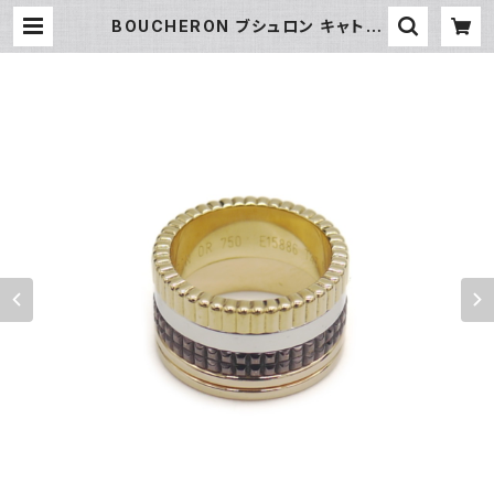
BOUCHERON ブシュロン キャトル
クラシック リング ラージ K18/ブラウ
ンPVD 9号 Y05007 | 大和屋質
店 前橋三俣店