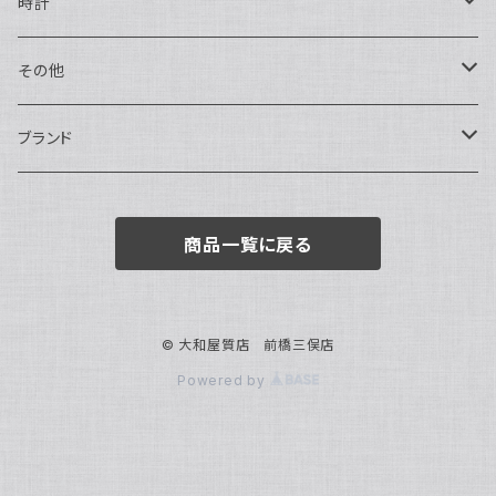
ハンドバッグ・ポーチ
ネックレス
時計
トートバッグ
指輪
アナログ・機械式
その他
バックパック・リュックサック
ピアス・イヤリング
アナログ・クォーツ
ペン・万年筆
ブランド
キーケース・パスケース
ブレスレット・バングル
デジタル
靴
AUDEMARS PIGUET
商品一覧に戻る
ボストンバッグ
チャーム・キーホルダー
ベルト
BOTTEGA VENETA
ブローチ
サングラス
BVLGARI
© 大和屋質店 前橋三俣店
Powered by
カメオ
スカーフ・ハンカチ
Cartier
帽子
CASIO