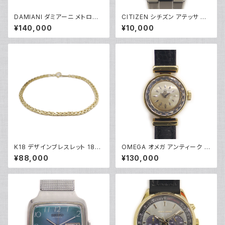
DAMIANI ダミアーニ メトロポ
CITIZEN シチズン アテッサ エ
リタンドリーム 1Pダイヤモンド
コドライブ ソーラー 電波時計 H
¥140,000
¥10,000
リング K18WG 18金 指輪 17号
110-T011331 白文字盤 Y052
Y05256
79
K18 デザインブレスレット 18金
OMEGA オメガ アンティーク カ
チェーンブレスレット Y04933
クテルカットガラス イエローゴ
¥88,000
¥130,000
ールドケース レディースウォッチ
手巻き時計 Y05287