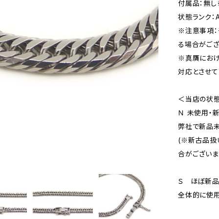
付属品：無し
状態ランク：
※注意事項：
る場合がござ
※真贋にお
対応とさせて
＜当店の状
Ｎ 未使用・
弊社で新品未
(※新古品扱
合がございま
Ｓ ほぼ新
全体的に使用