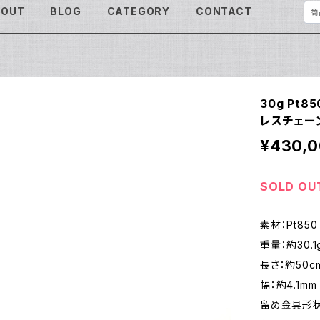
BOUT
BLOG
CATEGORY
CONTACT
30g Pt
レスチェーン
¥430,
SOLD OU
素材：Pt850
重量：約30.1
長さ：約50c
幅：約4.1mm
留め金具形