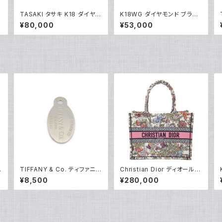
ク
TASAKI タサキ K18 ダイヤモ
K18WG ダイヤモンド ブラッ
Y
ンド パールネックレス 18金 Y
クダイヤ フラワーデザイン ペ
¥80,000
¥53,000
05014
ンダント ネックレス 18金 ホ
ワイトゴールド アズキチェー
ン Y05103
ィ
TIFFANY & Co. ティファニー
Christian Dior ディオール
リターントゥ タグ ネックレスト
ブックトート バッグ ミディアム
¥8,500
¥280,000
ッ
ップ シルバー925 ペンダント
ハンドバッグ メキシコミレフィ
トップ Y05233
オリ M1296ZEBJ Y05232