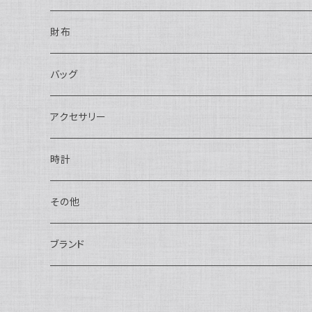
財布
長財布
バッグ
二つ折り
ショルダーバッグ・ボディバッグ
アクセサリー
ハンドバッグ・ポーチ
ネックレス
時計
トートバッグ
指輪
アナログ・機械式
その他
バックパック・リュックサック
ピアス・イヤリング
アナログ・クォーツ
ペン・万年筆
ブランド
キーケース・パスケース
ブレスレット・バングル
デジタル
靴
AUDEMARS PIGUET