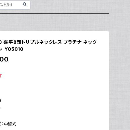
850 喜平8面トリプルネックレス プラチナ ネック
 Y05010
000
T
g
m
状：中留式