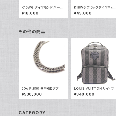
K10WG ダイヤモンド ハート
K18WG ブラックダイヤネッ
ペンダント ネックレス 10金
レス 18金 ホワイトゴールド 
¥18,000
¥45,000
ホワイトゴールド アズキチェ
05101
ーン Y04907
その他の商品
50g Pt850 喜平6面ダブル
LOUIS VUITTON ルイ･ヴ
ネックレス プラチナ ネックレ
トン モノグラム ストライプ エ
¥530,000
¥340,000
スチェーン Y05262
クリプス モジュラーバックパ
ク M45962 LV×NIGO リュ
ックサック Y05224
CATEGORY