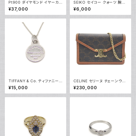
Pt900 ダイヤモンド イヤーカフ
SEIKO セイコー クォーツ 腕時
プラチナ Y05254
計 白文字盤 5Y66-0AB0 ※ベ
¥37,000
¥6,000
ルト無し Y05278
TIFFANY & Co. ティファニー
CELINE セリーヌ チェーンウォ
リターントゥ ラウンドタグ ネック
レット マーゴ トリオンフキャンバ
¥15,000
¥230,000
レス シルバー925 アズキチェー
ス ショルダーバッグ 10L462D
ン Y05235
QB.04LU Y05229