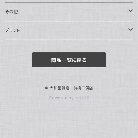
トートバッグ
指輪
アナログ・機械式
その他
バックパック・リュックサック
ピアス・イヤリング
アナログ・クォーツ
ペン・万年筆
ブランド
キーケース・パスケース
ブレスレット・バングル
デジタル
靴
AUDEMARS PIGUET
商品一覧に戻る
ボストンバッグ
チャーム・キーホルダー
ベルト
BOTTEGA VENETA
ブローチ
サングラス
BVLGARI
© 大和屋質店 前橋三俣店
Powered by
カメオ
スカーフ・ハンカチ
Cartier
帽子
CASIO