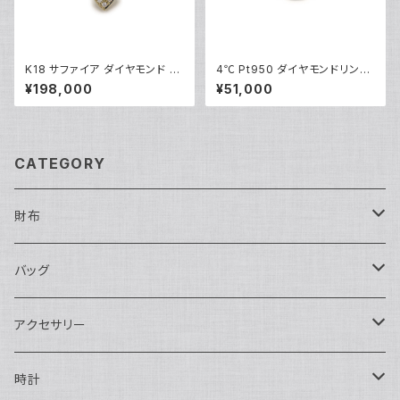
K18 サファイア ダイヤモンド デ
4℃ Pt950 ダイヤモンドリング
ザインリング 18金 指輪 12号 Y
プラチナ 指輪 8号 Y05243
¥198,000
¥51,000
05246
CATEGORY
財布
長財布
バッグ
二つ折り
ショルダーバッグ・ボディバッグ
アクセサリー
ハンドバッグ・ポーチ
ネックレス
時計