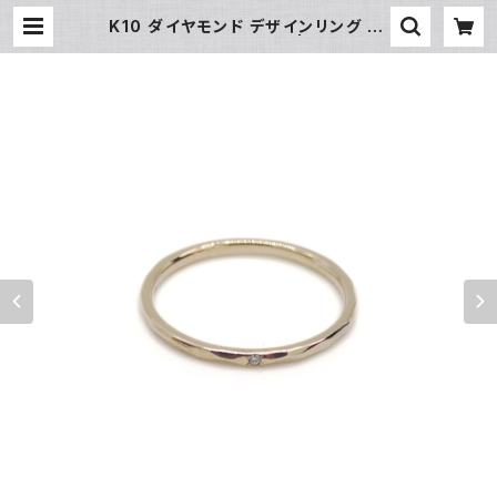
K10 ダイヤモンド デザインリング 10
金 指輪 11号 Y05018 | 大和屋質
店 前橋三俣店