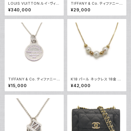
LOUIS VUITTON ルイ･ヴィト
TIFFANY & Co. ティファニー
ン モノグラム ストライプ エクリ
エレサペレッティ オープンハー
¥340,000
¥29,000
プス モジュラーバックパック M4
ト 1Pダイヤ ペンダント ネックレ
5962 LV×NIGO リュックサック
ス シルバー925 アズキチェーン
Y05224
Y05239
TIFFANY & Co. ティファニー
K18 パール ネックレス 18金 喜
リターントゥ ラウンドタグ ネック
平チェーン Y05173
¥15,000
¥42,000
レス シルバー925 アズキチェー
ン Y05235