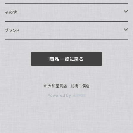
トートバッグ
指輪
アナログ・機械式
その他
バックパック・リュックサック
ピアス・イヤリング
アナログ・クォーツ
ペン・万年筆
ブランド
キーケース・パスケース
ブレスレット・バングル
デジタル
靴
AUDEMARS PIGUET
商品一覧に戻る
ボストンバッグ
チャーム・キーホルダー
ベルト
BOTTEGA VENETA
ブローチ
サングラス
BVLGARI
© 大和屋質店 前橋三俣店
Powered by
カメオ
スカーフ・ハンカチ
Cartier
帽子
CASIO