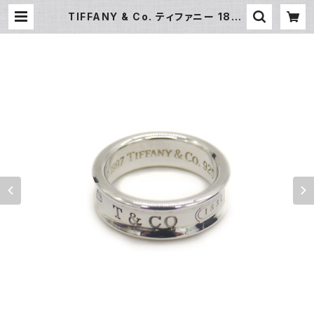
TIFFANY & Co. ティファニー 1837
リング 指輪 シルバー925 16号 Y0
5026 | 大和屋質店 前橋三俣店