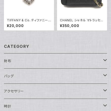
TIFFANY & Co. ティファニー
CHANEL シャネル マトラッセ
アトラス キューブ ペンダント ネ
チェーンクラッチショルダーバッ
¥20,000
¥350,000
ックレス シルバー925 アズキチ
グ キャビアスキン ココマーク ブ
ェーン Y05237
ラック AP2831 Y05223
CATEGORY
財布
長財布
バッグ
二つ折り
ショルダーバッグ・ボディバッグ
アクセサリー
ハンドバッグ・ポーチ
ネックレス
時計