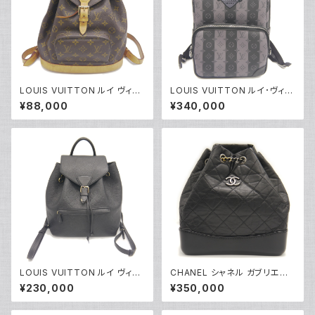
LOUIS VUITTON ルイ ヴィト
LOUIS VUITTON ルイ･ヴィト
ン モンスリMM モノグラム リュ
ン モノグラム ストライプ エクリ
¥88,000
¥340,000
ックサック M51136 Y05204
プス モジュラーバックパック M4
5962 LV×NIGO リュックサック
Y05224
LOUIS VUITTON ルイ ヴィト
CHANEL シャネル ガブリエル
ン モンスリPM モノグラムアンプ
ドゥ スモール バックパック ココ
¥230,000
¥350,000
ラント ノワール バックパック リ
マーク ブラック A94485 リュッ
ュックサック M45205 Y05225
クサック Y04709