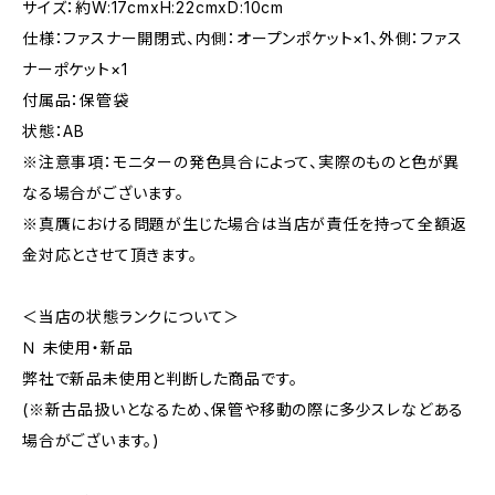
サイズ：約W:17cmxH:22cmxD:10cm
仕様：ファスナー開閉式、内側：オープンポケット×1、外側：ファス
ナーポケット×1
付属品：保管袋
状態：AB
※注意事項：モニターの発色具合によって、実際のものと色が異
なる場合がございます。
※真贋における問題が生じた場合は当店が責任を持って全額返
金対応とさせて頂きます。
＜当店の状態ランクについて＞
Ｎ 未使用・新品
弊社で新品未使用と判断した商品です。
(※新古品扱いとなるため、保管や移動の際に多少スレなどある
場合がございます。)