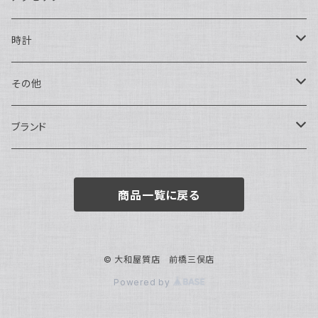
ハンドバッグ・ポーチ
ネックレス
時計
トートバッグ
指輪
アナログ・機械式
その他
バックパック・リュックサック
ピアス・イヤリング
アナログ・クォーツ
ペン・万年筆
ブランド
キーケース・パスケース
ブレスレット・バングル
デジタル
靴
AUDEMARS PIGUET
商品一覧に戻る
ボストンバッグ
チャーム・キーホルダー
ベルト
BOTTEGA VENETA
ブローチ
サングラス
BVLGARI
© 大和屋質店 前橋三俣店
Powered by
カメオ
スカーフ・ハンカチ
Cartier