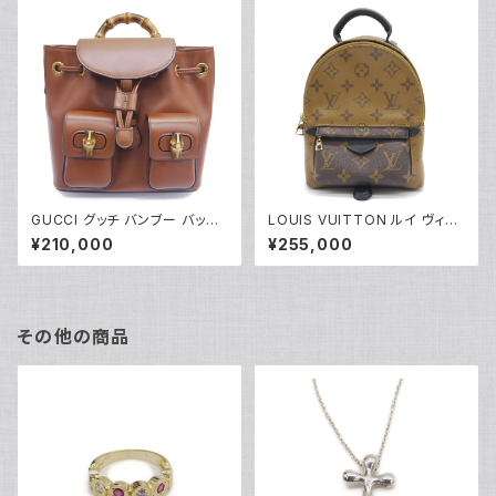
GUCCI グッチ バンブー バック
LOUIS VUITTON ルイ ヴィト
パック ブラウン レザー リュック
ン パームスプリングス バックパ
¥210,000
¥255,000
サック 7102101 213317 Y047
ック MINI モノグラム リバース
85
リュックサック M44872 Y045
35
その他の商品