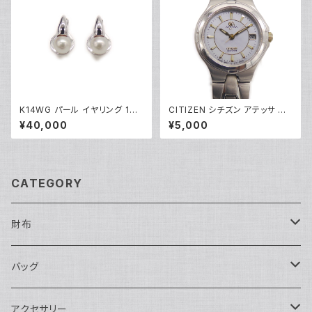
K14WG パール イヤリング 14
CITIZEN シチズン アテッサ エ
金 クリップ式 Y05249
コドライブ ソーラー レディース
¥40,000
¥5,000
ウォッチ E010-K17977 シェル
文字盤 Y05274
CATEGORY
財布
長財布
バッグ
二つ折り
ショルダーバッグ・ボディバッグ
アクセサリー