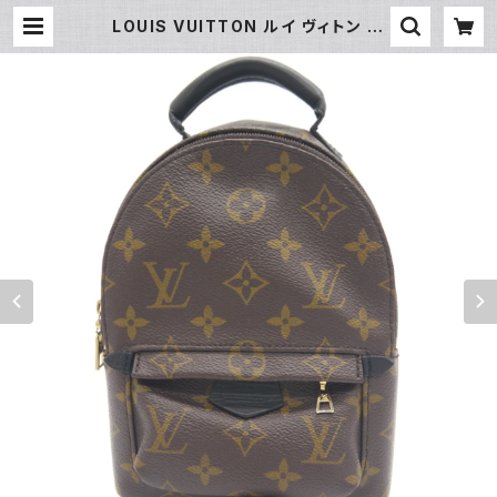
LOUIS VUITTON ルイ ヴィトン パ
ームスプリングス バックパック MINI
モノグラム リュックサック M44873
Y05043 | 大和屋質店 前橋三俣店