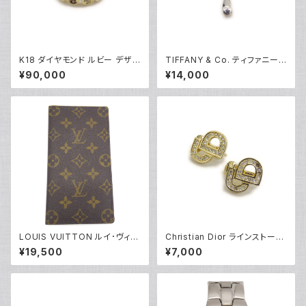
K18 ダイヤモンド ルビー デザイ
TIFFANY & Co. ティファニー
ンリング 18金 指輪 8号 Y0491
エルサペレッティ スモールクロ
¥90,000
¥14,000
8
ス ペンダント ネックレス シルバ
ー925 アズキチェーン Y0523
6
LOUIS VUITTON ルイ･ヴィト
Christian Dior ラインストーン
ン モノグラム ポルト バルール カ
CDロゴ クリップイヤリング ※
¥19,500
¥7,000
ルト クレディ M61823 Y0517
石抜けあり Y05247
0