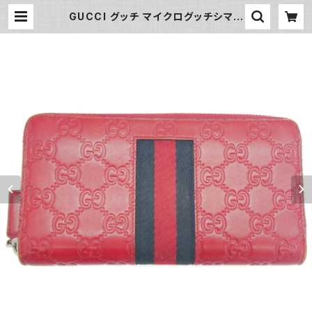
GUCCI グッチ マイクログッチシマレ
ザー ラウンドファスナー 長財布 408
831 レッド Y05069 | 大和屋質
店 前橋三俣店