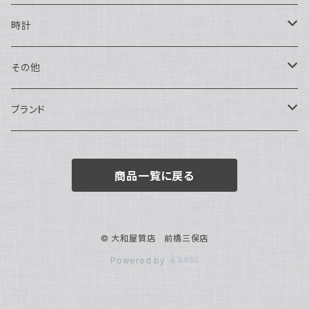
ハンドバッグ・ポーチ
ネックレス
時計
トートバッグ
指輪
アナログ・機械式
その他
バックパック・リュックサック
ピアス・イヤリング
アナログ・クォーツ
ペン・万年筆
ブランド
キーケース・パスケース
ブレスレット・バングル
デジタル
靴
AUDEMARS PIGUET
商品一覧に戻る
ボストンバッグ
チャーム・キーホルダー
ベルト
BOTTEGA VENETA
ブローチ
サングラス
BVLGARI
© 大和屋質店 前橋三俣店
Powered by
カメオ
スカーフ・ハンカチ
Cartier