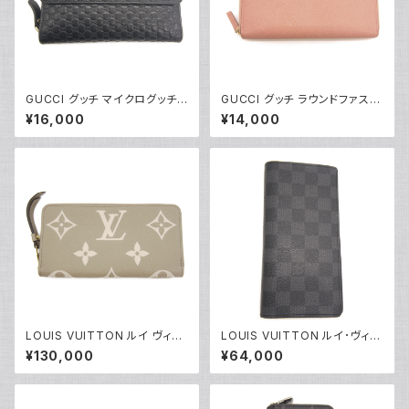
GUCCI グッチ マイクログッチシ
GUCCI グッチ ラウンドファスナ
マレザー 3つ折 ラウンドファス
ー長財布 インターロッキングG
¥16,000
¥14,000
ナー 長財布 449364 4960
レザー ピンク 2711H 8402 Y0
85 ブラック Y05068
4140
LOUIS VUITTON ルイ ヴィト
LOUIS VUITTON ルイ･ヴィト
ン ジッピー・ウォレット モノグラ
ン 長財布 ダミエ グラフィット ポ
¥130,000
¥64,000
ム アンプラント 長財布 トゥルト
ルトフォイユ・ブラザ N62665 Y
レールクレーム M69794 Y04
05199
463