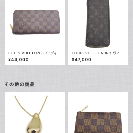
LOUIS VUITTON ルイ･ヴィト
LOUIS VUITTON ルイ ヴィト
ン 長財布 N60015 ダミエ・エ
ン ジッピーウォレット ヴェルティ
¥44,000
¥47,000
ベヌ ジッピー・ウォレット ブラウ
カル モノグラム エクリプス 長財
ン Y05198
布 M62295 Y04462
その他の商品