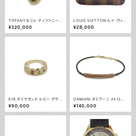
TIFFANY & Co. ティファニー
LOUIS VUITTON ルイ･ヴィト
K18 エルサペレッティ ドロップ
ン ポシェットクレ ダミエ エベヌ
¥320,000
¥28,000
ペンダント ネックレス 18金 ア
コインケース N62658 Y0464
ズキチェーン Y05240
9
K18 ダイヤモンド ルビー デザイ
DAMIANI ダミアーニ メトロポ
ンリング 18金 指輪 8号 Y0491
リタンドリーム 6Pダイヤ ブレス
¥90,000
¥140,000
8
レット 18金 ピンクゴールド Y0
5086