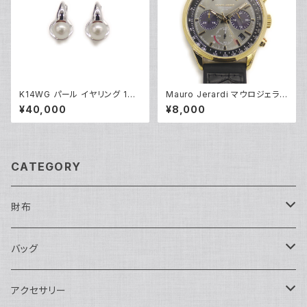
K14WG パール イヤリング 14
Mauro Jerardi マウロジェラル
金 クリップ式 Y05249
ディ ソーラー クロノグラフ 腕時
¥40,000
¥8,000
計 MJ063-5 グレー文字盤 Y0
5271
CATEGORY
財布
長財布
バッグ
二つ折り
ショルダーバッグ・ボディバッグ
アクセサリー