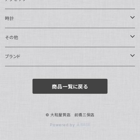
ハンドバッグ・ポーチ
ネックレス
時計
トートバッグ
指輪
アナログ・機械式
その他
バックパック・リュックサック
ピアス・イヤリング
アナログ・クォーツ
ペン・万年筆
ブランド
キーケース・パスケース
ブレスレット・バングル
デジタル
靴
AUDEMARS PIGUET
商品一覧に戻る
ボストンバッグ
チャーム・キーホルダー
ベルト
BOTTEGA VENETA
ブローチ
サングラス
BVLGARI
© 大和屋質店 前橋三俣店
Powered by
カメオ
スカーフ・ハンカチ
Cartier