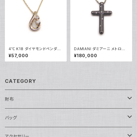
4℃ K18 ダイヤモンドペンダン
DAMIANI ダミアーニ メトロポ
トネックレス 18金 アズキチェー
リタンドリーム 6Pダイヤモンド
¥57,000
¥180,000
ン Y05099
ネックレス K18WG 18金 アズ
キチェーン Y05255
CATEGORY
財布
長財布
バッグ
二つ折り
ショルダーバッグ・ボディバッグ
アクセサリー