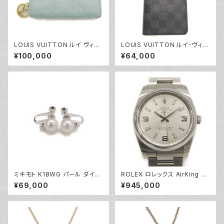
LOUIS VUITTON ルイ ヴィト
LOUIS VUITTON ルイ･ヴィト
ン ポルトフォイユ ルー モノグラ
ン 長財布 ダミエ グラフィット ポ
¥100,000
¥64,000
ム クッサン ブルーグラシエ 2つ
ルトフォイユ・ブラザ N62665 Y
折り財布 M81709 Y05200
05199
ミキモト K18WG パール ダイヤ
ROLEX ロレックス AirKing エ
モンド イヤリング 18金 ホワイト
アキング 114200 M番 SS 自動
¥69,000
¥945,000
ゴールド ネジ式 Y05248
巻き シルバー文字盤 Y05156