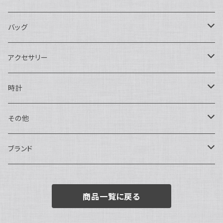
長財布
バッグ
二つ折り
ショルダーバッグ・ボディバッグ
アクセサリー
ハンドバッグ・ポーチ
ネックレス
時計
トートバッグ
指輪
アナログ・機械式
その他
バックパック・リュックサック
ピアス・イヤリング
アナログ・クォーツ
ペン・万年筆
ブランド
キーケース・パスケース
ブレスレット・バングル
デジタル
靴
AUDEMARS PIGUET
商品一覧に戻る
ボストンバッグ
チャーム・キーホルダー
ベルト
BOTTEGA VENETA