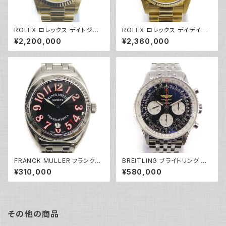
ROLEX ロレックス デイトジャ
ROLEX ロレックス デイデイト 1
スト 68278G L番 10Pダイヤ
8038 72番 自動巻き K18YG
¥2,200,000
¥2,360,000
自動巻き K18YG ゴールド文字
ゴールド文字盤 Y04511
盤 ボーイズ Y04242
FRANCK MULLER フランクミ
BREITLING ブライトリング ナ
ュラー トランスアメリカ 2000S
ビタイマー01 AB0120 自動巻
¥310,000
¥580,000
CP 自動巻き 黒文字盤 Y0484
き クロノメーター クロノグラフ
9
Y04455
その他の商品