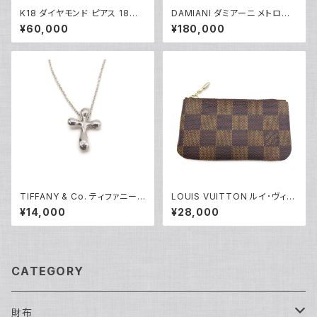
K18 ダイヤモンド ピアス 18金
DAMIANI ダミアーニ メトロポ
フックピアス Y05252
リタンドリーム 6Pダイヤモンド
¥60,000
¥180,000
ネックレス K18WG 18金 アズ
キチェーン Y05255
TIFFANY & Co. ティファニー
LOUIS VUITTON ルイ･ヴィト
エルサペレッティ スモールクロ
ン ポシェットクレ ダミエ エベヌ
¥14,000
¥28,000
ス ペンダント ネックレス シルバ
コインケース N62658 Y0464
ー925 アズキチェーン Y0523
9
6
CATEGORY
財布