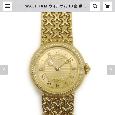
WALTHAM ウォルサム 18金 手巻き
時計 レディースウォッチ ドレスウォッ
チ ダイヤモンド 金文字盤 Y05142 |
大和屋質店 前橋三俣店