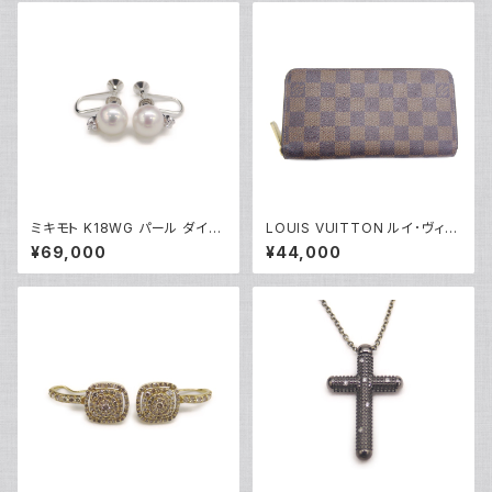
ミキモト K18WG パール ダイヤ
LOUIS VUITTON ルイ･ヴィト
モンド イヤリング 18金 ホワイト
ン 長財布 N60015 ダミエ・エ
¥69,000
¥44,000
ゴールド ネジ式 Y05248
ベヌ ジッピー・ウォレット ブラウ
ン Y05198