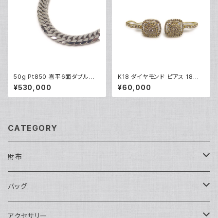
50g Pt850 喜平6面ダブルネッ
K18 ダイヤモンド ピアス 18金
クレス プラチナ ネックレスチェ
フックピアス Y05252
¥530,000
¥60,000
ーン Y05262
CATEGORY
財布
長財布
バッグ
二つ折り
ショルダーバッグ・ボディバッグ
アクセサリー