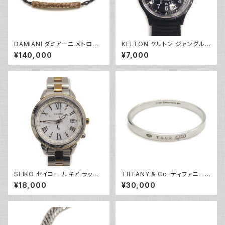
DAMIANI ダミアーニ メトロポ
KELTON ケルトン ジャングル
リタンドリーム 6Pダイヤ ブレス
キャンパー ウォッチ 手巻き時計
¥140,000
¥7,000
レット 18金 ピンクゴールド Y0
黒文字盤 9123222J Y05281
5086
SEIKO セイコー ルキア ラッキ
TIFFANY & Co. ティファニー 1
ーパスポート SSQV020 ソーラ
837 ナロー バングル ブレスレ
¥18,000
¥30,000
ー 電波時計 レディースウォッチ
ット シルバー925 Y04751
Y05284