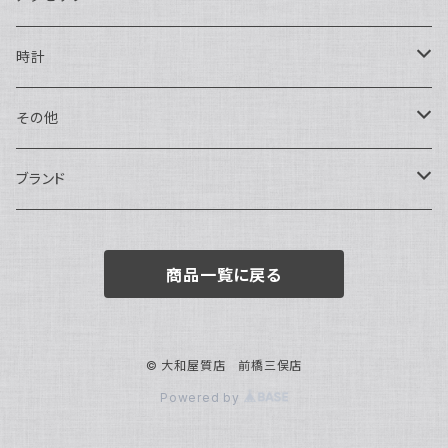
ハンドバッグ・ポーチ
ネックレス
時計
トートバッグ
指輪
アナログ・機械式
その他
バックパック・リュックサック
ピアス・イヤリング
アナログ・クォーツ
ペン・万年筆
ブランド
キーケース・パスケース
ブレスレット・バングル
デジタル
靴
AUDEMARS PIGUET
商品一覧に戻る
ボストンバッグ
チャーム・キーホルダー
ベルト
BOTTEGA VENETA
ブローチ
サングラス
BVLGARI
© 大和屋質店 前橋三俣店
Powered by
カメオ
スカーフ・ハンカチ
Cartier