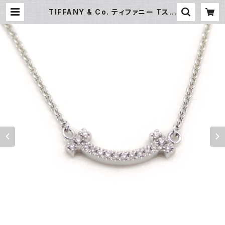
TIFFANY & Co. ティファニー Tスマ
イル ペンダント ミニ ダイヤモンド ネ
ックレス 18金 ホワイトゴールド Y0
5174 | 大和屋質店 前橋三俣店