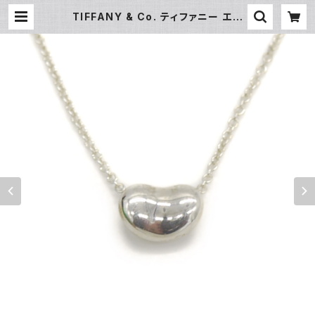
TIFFANY & Co. ティファニー エレ
サペレッティ ビーン デザイン ペンダ
ント ネックレス シルバー925 アズキ
チェーン Y05176 | 大和屋質店 前
橋三俣店