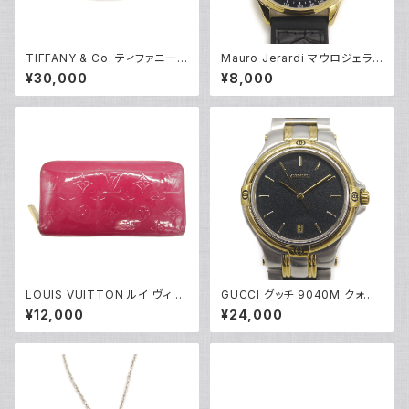
TIFFANY & Co. ティファニー 1
Mauro Jerardi マウロジェラル
837 ナロー バングル ブレスレ
ディ ソーラー クロノグラフ 腕時
¥30,000
¥8,000
ット シルバー925 Y04751
計 MJ063-5 グレー文字盤 Y0
5271
LOUIS VUITTON ルイ ヴィト
GUCCI グッチ 9040M クォー
ン ジッピー・ウォレット モノグラ
ツ 黒文字盤 メンズウォッチ Y05
¥12,000
¥24,000
ム ヴェルニ ローズアンディアン
263
長財布 M90075 Y05071