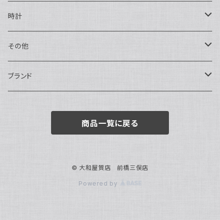
ハンドバッグ・ポーチ
ネックレス
時計
トートバッグ
指輪
アナログ・機械式
その他
バックパック・リュックサック
ピアス・イヤリング
アナログ・クォーツ
ペン・万年筆
ブランド
キーケース・パスケース
ブレスレット・バングル
デジタル
靴
AUDEMARS PIGUET
商品一覧に戻る
ボストンバッグ
チャーム・キーホルダー
ベルト
BOTTEGA VENETA
ブローチ
サングラス
BVLGARI
© 大和屋質店 前橋三俣店
Powered by
カメオ
スカーフ・ハンカチ
Cartier