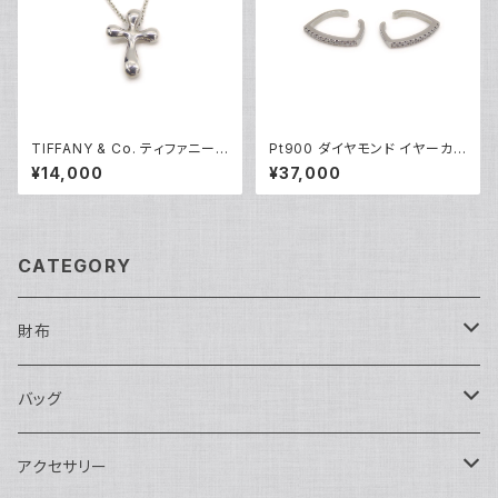
TIFFANY & Co. ティファニー
Pt900 ダイヤモンド イヤーカフ
エルサペレッティ スモールクロ
プラチナ Y05254
¥14,000
¥37,000
ス ペンダント ネックレス シルバ
ー925 アズキチェーン Y0523
6
CATEGORY
財布
長財布
バッグ
二つ折り
ショルダーバッグ・ボディバッグ
アクセサリー