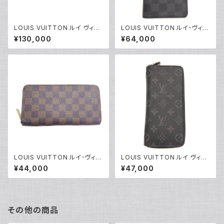
LOUIS VUITTON ルイ ヴィト
LOUIS VUITTON ルイ･ヴィト
ン ジッピー・ウォレット モノグラ
ン 長財布 ダミエ グラフィット ポ
¥130,000
¥64,000
ム アンプラント 長財布 トゥルト
ルトフォイユ・ブラザ N62665 Y
レールクレーム M69794 Y04
05199
463
LOUIS VUITTON ルイ･ヴィト
LOUIS VUITTON ルイ ヴィト
ン 長財布 N60015 ダミエ・エ
ン ジッピーウォレット ヴェルティ
¥44,000
¥47,000
ベヌ ジッピー・ウォレット ブラウ
カル モノグラム エクリプス 長財
ン Y05198
布 M62295 Y04462
その他の商品