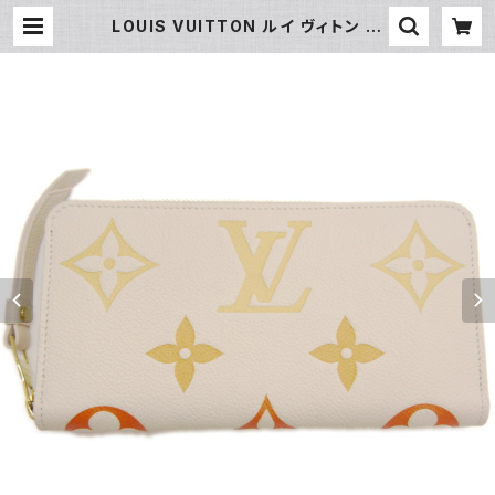
LOUIS VUITTON ルイ ヴィトン ジ
ッピー・ウォレット モノグラム アンプ
ラント LVグラディエント 長財布 クレ
ームサフラン M82206 Y05196 |
大和屋質店 前橋三俣店