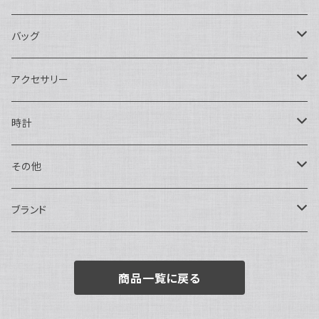
長財布
バッグ
二つ折り
ショルダーバッグ・ボディバッグ
アクセサリー
ハンドバッグ・ポーチ
ネックレス
時計
トートバッグ
指輪
アナログ・機械式
その他
バックパック・リュックサック
ピアス・イヤリング
アナログ・クォーツ
ペン・万年筆
ブランド
キーケース・パスケース
ブレスレット・バングル
デジタル
靴
AUDEMARS PIGUET
商品一覧に戻る
ボストンバッグ
チャーム・キーホルダー
ベルト
BOTTEGA VENETA