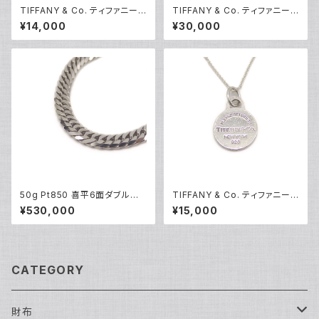
TIFFANY & Co. ティファニー
TIFFANY & Co. ティファニー 1
エルサペレッティ スモールクロ
837 ナロー バングル ブレスレ
¥14,000
¥30,000
ス ペンダント ネックレス シルバ
ット シルバー925 Y04751
ー925 アズキチェーン Y0523
6
50g Pt850 喜平6面ダブルネッ
TIFFANY & Co. ティファニー
クレス プラチナ ネックレスチェ
リターントゥ ラウンドタグ ネック
¥530,000
¥15,000
ーン Y05262
レス シルバー925 アズキチェー
ン Y05235
CATEGORY
財布