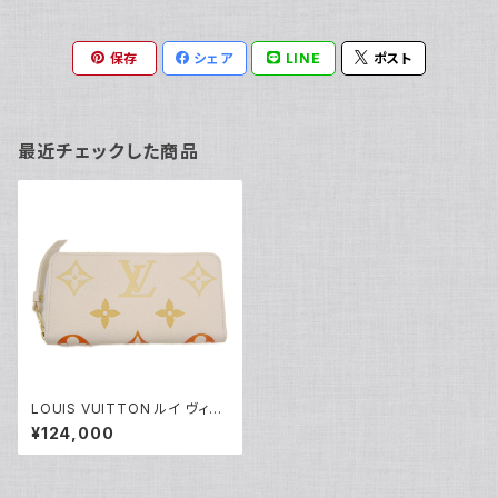
保存
シェア
LINE
ポスト
最近チェックした商品
LOUIS VUITTON ルイ ヴィト
ン ジッピー・ウォレット モノグラ
¥124,000
ム アンプラント LVグラディエン
ト 長財布 クレームサフラン M8
2206 Y05196