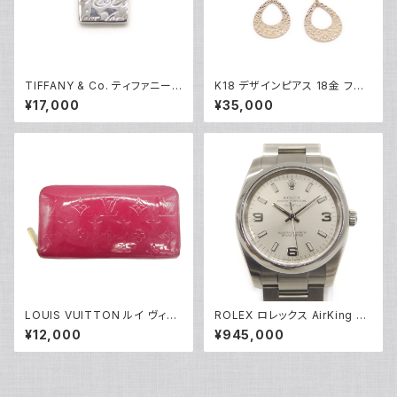
TIFFANY & Co. ティファニー
K18 デザインピアス 18金 フッ
ノーツ スクエアプレート ペンダ
クピアス Y05251
¥17,000
¥35,000
ント ネックレス シルバー925 ア
ズキチェーン Y05238
LOUIS VUITTON ルイ ヴィト
ROLEX ロレックス AirKing エ
ン ジッピー・ウォレット モノグラ
アキング 114200 M番 SS 自動
¥12,000
¥945,000
ム ヴェルニ ローズアンディアン
巻き シルバー文字盤 Y05156
長財布 M90075 Y05071