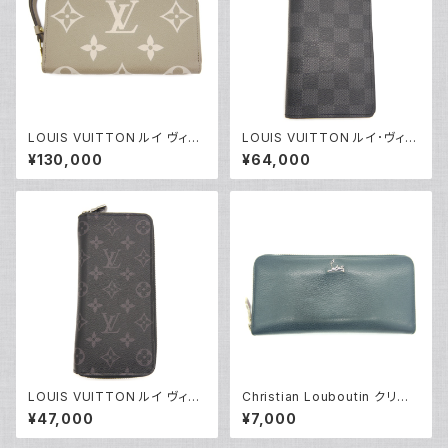
LOUIS VUITTON ルイ ヴィト
LOUIS VUITTON ルイ･ヴィト
ン ジッピー・ウォレット モノグラ
ン 長財布 ダミエ グラフィット ポ
¥130,000
¥64,000
ム アンプラント 長財布 トゥルト
ルトフォイユ・ブラザ N62665 Y
レールクレーム M69794 Y04
05199
463
LOUIS VUITTON ルイ ヴィト
Christian Louboutin クリス
ン ジッピーウォレット ヴェルティ
チャンルブタン パネトーネ ラウ
¥47,000
¥7,000
カル モノグラム エクリプス 長財
ンドジップ長財布 ラウンドファス
布 M62295 Y04462
ナー ウォレット ブラック 11850