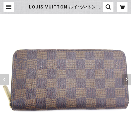
LOUIS VUITTON ルイ･ヴィトン 長
財布 N60015 ダミエ・エベヌ ジッピ
ー・ウォレット ブラウン Y05198 |
大和屋質店 前橋三俣店