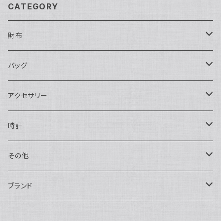
CATEGORY
財布
長財布
バッグ
二つ折り
ショルダーバッグ・ボディバッグ
アクセサリー
ハンドバッグ・ポーチ
ネックレス
時計
トートバッグ
指輪
アナログ・機械式
その他
バックパック・リュックサック
ピアス・イヤリング
アナログ・クォーツ
ペン・万年筆
ブランド
キーケース・パスケース
ブレスレット・バングル
デジタル
靴
AUDEMARS PIGUET