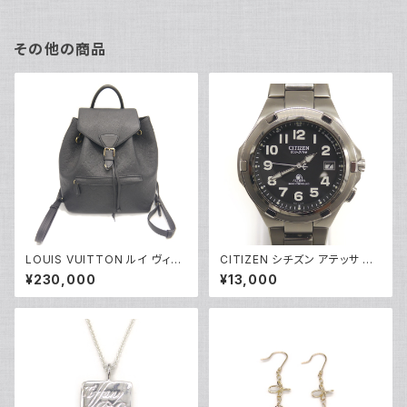
61 H414 Y04141
その他の商品
LOUIS VUITTON ルイ ヴィト
CITIZEN シチズン アテッサ エ
ン モンスリPM モノグラムアンプ
コドライブ ソーラー 電波時計 H
¥230,000
¥13,000
ラント ノワール バックパック リ
410-T003967 黒文字盤 Y05
ュックサック M45205 Y05225
270