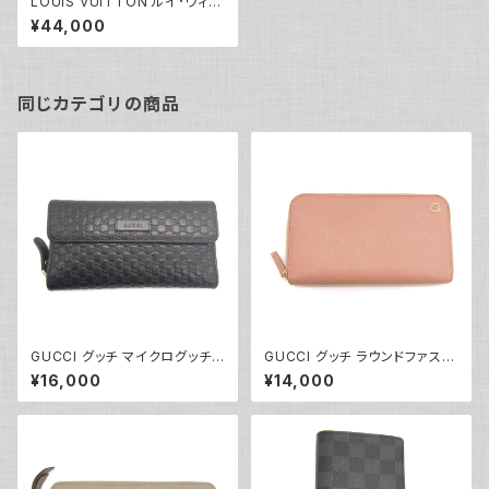
LOUIS VUITTON ルイ･ヴィト
ン 長財布 N60015 ダミエ・エ
¥44,000
ベヌ ジッピー・ウォレット ブラウ
ン Y05198
同じカテゴリの商品
GUCCI グッチ マイクログッチシ
GUCCI グッチ ラウンドファスナ
マレザー 3つ折 ラウンドファス
ー長財布 インターロッキングG
¥16,000
¥14,000
ナー 長財布 449364 4960
レザー ピンク 2711H 8402 Y0
85 ブラック Y05068
4140