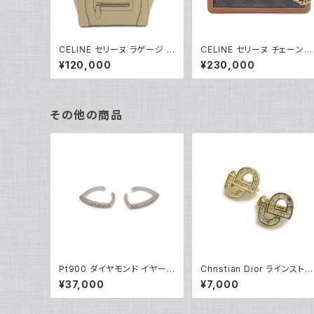
CELINE セリーヌ ラゲージ ナ
CELINE セリーヌ チェーンウ
ノショッパー ハンドバッグ 2W
ォレット マーゴ トリオンフキ
¥120,000
¥230,000
AY ショルダーバッグ レザー
ンバス ショルダーバッグ 10L
ベージュ 189243 Y05219
62DQB.04LU Y05229
その他の商品
Pt900 ダイヤモンド イヤーカ
Christian Dior ラインストー
フ プラチナ Y05254
ン CDロゴ クリップイヤリン
¥37,000
¥7,000
※石抜けあり Y05247