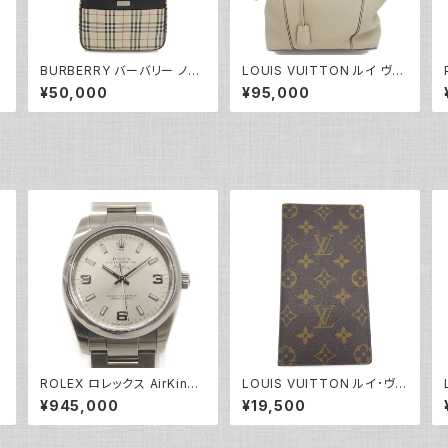
BURBERRY バーバリー ノバ
LOUIS VUITTON ルイ ヴィ
ャ
チェック柄 ショルダーバッグ Y
トン ロックイットPM パルナセ
¥50,000
¥95,000
4
05220
ア ハンドバッグ 2WAY ショル
ダーバッグ M50030 Y0520
9
ROLEX ロレックス AirKing
LOUIS VUITTON ルイ･ヴィ
グ
エアキング 114200 M番 SS
トン モノグラム ポルト バルー
¥945,000
¥19,500
自動巻き シルバー文字盤 Y0
ル カルト クレディ M61823
5156
Y05170