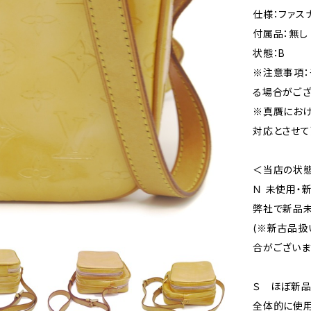
仕様：ファス
付属品：無し
状態：B
※注意事項：
る場合がござ
※真贋にお
対応とさせて
＜当店の状
Ｎ 未使用・
弊社で新品未
(※新古品扱
合がございま
Ｓ ほぼ新
全体的に使用