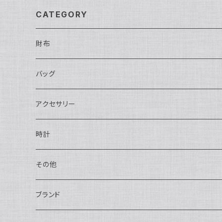
CATEGORY
財布
長財布
バッグ
二つ折り
ショルダーバッグ・ボディバッグ
アクセサリー
ハンドバッグ・ポーチ
ネックレス
時計
トートバッグ
指輪
アナログ・機械式
その他
バックパック・リュックサック
ピアス・イヤリング
アナログ・クォーツ
ペン・万年筆
ブランド