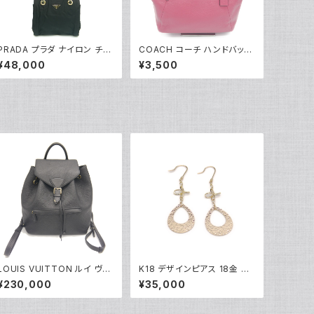
PRADA プラダ ナイロン チェ
COACH コーチ ハンドバッグ
ーンショルダートートバッグ 型
2WAY ショルダーバッグ レザ
¥48,000
¥3,500
掛け ショルダーバッグ B4418
ー ピンク F36675 Y04009
Y04337
LOUIS VUITTON ルイ ヴィ
K18 デザインピアス 18金 フ
トン モンスリPM モノグラムア
ックピアス Y05251
¥230,000
¥35,000
ンプラント ノワール バックパッ
ク リュックサック M45205 Y
05225