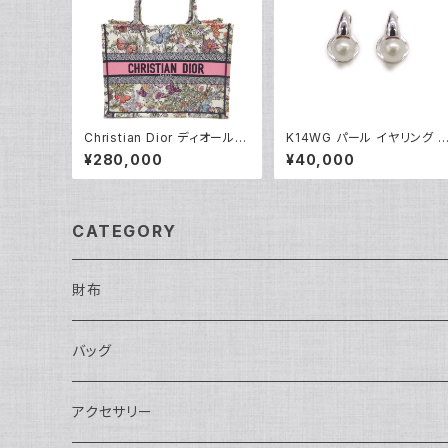
Christian Dior ディオール
K14WG パール イヤリング 1
ブックトート バッグ ミディアム
4金 クリップ式 Y05249
¥280,000
¥40,000
ハンドバッグ メキシコミレフィ
オリ M1296ZEBJ Y05232
CATEGORY
財布
長財布
バッグ
二つ折り
ショルダーバッグ・ボディバッグ
アクセサリー