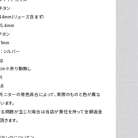
チタン
44mm(リューズ含まず）
5.4mm
チタン
1mm
：シルバー
1g
9cm※余り駒無し
ス
AB
モニターの発色具合によって、実際のものと色が異な
います。
ける問題が生じた場合は当店が責任を持って全額返金
頂きます。
態ランクについて＞