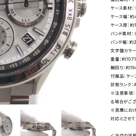
ケース素材：
ケース幅：約
ケース厚：約1
バンド素材：
バンド幅：約2
文字盤カラー
重量：約107.
腕回り：約1
付属品：ケー
状態ランク：
※注意事項：
る場合がござ
※真贋にお
対応とさせて
＜当店の状