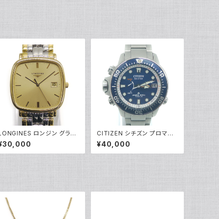
LONGINES ロンジン グラン
CITIZEN シチズン プロマス
ドクラシック L4.761.2 スク
ター アクアランド ダイバー エ
¥30,000
¥40,000
エア クォーツ 腕時計 金文字
コドライブ BN2041-81L ソ
盤 Y05036
ーラー 青文字盤 Y04025