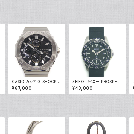
コ
CASIO カシオ G-SHOCK
SEIKO セイコー PROSPEX
ジーショック GMC-B2100D
プロスペックス ダイバースキ
¥67,000
¥43,000
-1AJF フルメタルクロノグラフ
ューバ SBDN075 ソーラー
ソーラー電波時計 モバイルリ
黒文字盤 Y04180
ンク 黒文字盤 Y05216