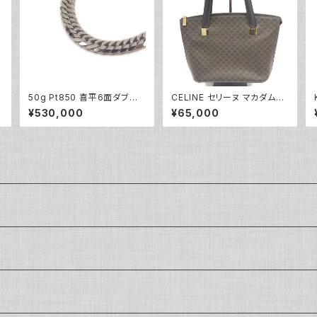
50g Pt850 喜平6面ダブル
CELINE セリーヌ マカダム柄
ネックレス プラチナ ネックレ
トートバッグ MC97/2 Y052
¥530,000
¥65,000
スチェーン Y05262
28