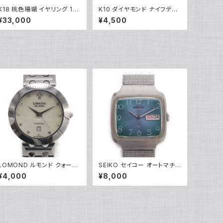
K18 桃色珊瑚 イヤリング 18
K10 ダイヤモンド ナイフデザ
金 ネジ式 Y04894
インピアス 10金 スタッドピア
¥33,000
¥4,500
ス Y03416
LOMOND ルモンド クォーツ
SEIKO セイコー オートマチッ
レディースウォッチ LM-777
ク 2409-3010 自動巻き ス
¥4,000
¥8,000
3 シェル文字盤 Y05275
クエアダイアル アンティーク
青文字盤 ※裏蓋個人名刻印
あり Y05282