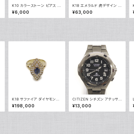
K10 カラーストーン ピアス 1
K18 エメラルド 虎デザイン ピ
グ
0金 スタッドピアス Y04900
アス 18金 スタッドピアス Y0
¥6,000
¥63,000
4883
K18 サファイア ダイヤモンド
CITIZEN シチズン アテッサ
デザインリング 18金 指輪 12
エコドライブ ソーラー 電波時
¥198,000
¥13,000
号 Y05246
計 H410-T003967 黒文字
盤 Y05270