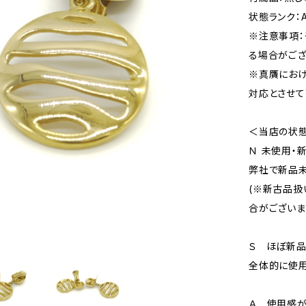
状態ランク：
※注意事項：
る場合がござ
※真贋にお
対応とさせて
＜当店の状
Ｎ 未使用・
弊社で新品未
(※新古品扱
合がございま
Ｓ ほぼ新
全体的に使用
Ａ 使用感が