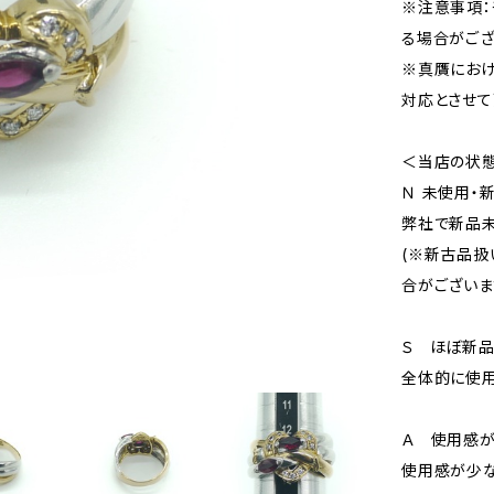
※注意事項：
る場合がござ
※真贋にお
対応とさせて
＜当店の状
Ｎ 未使用・
弊社で新品未
(※新古品扱
合がございま
Ｓ ほぼ新
全体的に使用
Ａ 使用感が
使用感が少な