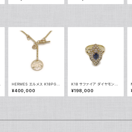
ワイトゴールド 指輪 12号 Y0
ンド リング K18WG 18金 指
5244
輪 17号 Y05256
ー
HERMES エルメス K18PG
K18 サファイア ダイヤモンド
ッ
エクスリブリスPM 1Pダイヤ
デザインリング 18金 指輪 12
¥400,000
¥198,000
チ
モンド ネックレス 18金 ピン
号 Y05246
クゴールド Y05123