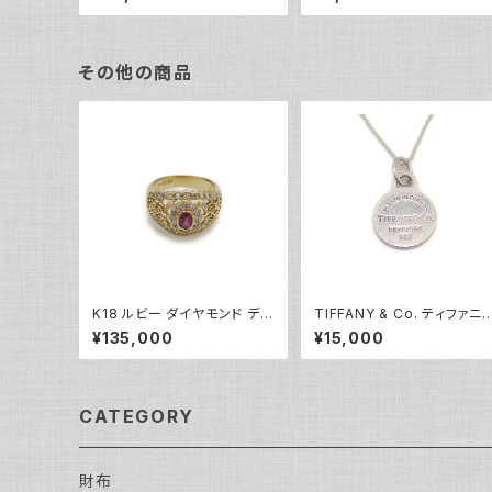
輪 8号 Y05242
指輪 9号 Y04624
その他の商品
K18 ルビー ダイヤモンド デザ
TIFFANY & Co. ティファニ
インリング 18金 指輪 10号 Y
リターントゥ ラウンドタグ ネ
¥135,000
¥15,000
05245
クレス シルバー925 アズキ
ェーン Y05235
CATEGORY
財布