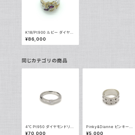
K18/Pt900 ルビー ダイヤモ
ンド ハート デザインリング 1
¥86,000
8金 プラチナ 指輪 13号 Y02
504
同じカテゴリの商品
4℃ Pt950 ダイヤモンドリン
Pinky&Dianne ピンキーア
グ [True Love] プラチナ 指
ンドダイアン シルバーリング
¥70,000
¥5,000