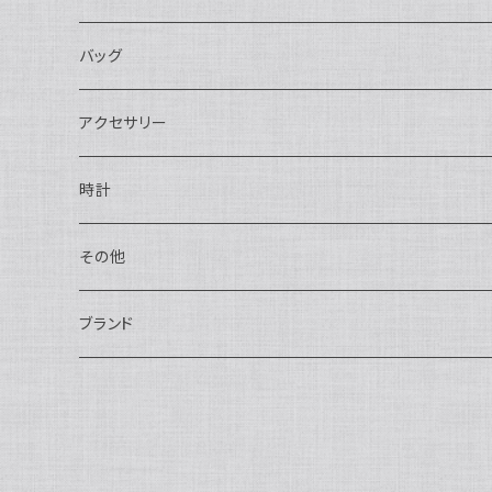
長財布
バッグ
二つ折り
ショルダーバッグ・ボディバッグ
アクセサリー
ハンドバッグ・ポーチ
ネックレス
時計
トートバッグ
指輪
アナログ・機械式
その他
バックパック・リュックサック
ピアス・イヤリング
アナログ・クォーツ
ペン・万年筆
ブランド
キーケース・パスケース
ブレスレット・バングル
デジタル
靴
AUDEMARS PIGUET
ボストンバッグ
チャーム・キーホルダー
ベルト
BOTTEGA VENETA