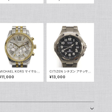
号 Y05246
ワイトゴールド 指輪 9号 Y04
916
MICHAEL KORS マイケルコ
CITIZEN シチズン アテッサ
ース クォーツ クロノグラフ 腕
エコドライブ ソーラー 電波時
¥11,000
¥13,000
時計 銀文字盤 MK5955 Y0
計 H410-T003967 黒文字
5269
盤 Y05270