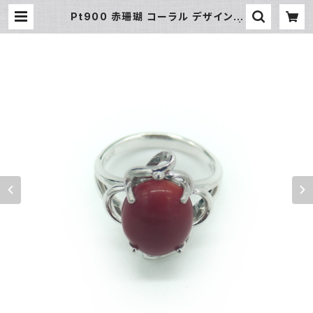
Pt900 赤珊瑚 コーラル デザインリ
ング プラチナ 指輪 11号 Y02848 |
大和屋質店 前橋三俣店