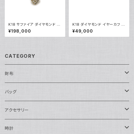
K18 サファイア ダイヤモンド デ
K18 ダイヤモンド イヤーカフ 1
ザインリング 18金 指輪 12号 Y
8金 Y05253
¥198,000
¥49,000
05246
CATEGORY
財布
長財布
バッグ
二つ折り
ショルダーバッグ・ボディバッグ
アクセサリー
ハンドバッグ・ポーチ
ネックレス
時計