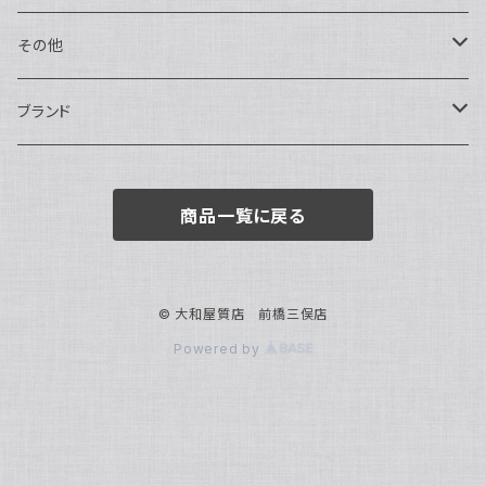
トートバッグ
指輪
アナログ・機械式
その他
バックパック・リュックサック
ピアス・イヤリング
アナログ・クォーツ
ペン・万年筆
ブランド
キーケース・パスケース
ブレスレット・バングル
デジタル
靴
AUDEMARS PIGUET
商品一覧に戻る
ボストンバッグ
チャーム・キーホルダー
ベルト
BOTTEGA VENETA
ブローチ
サングラス
BVLGARI
© 大和屋質店 前橋三俣店
Powered by
カメオ
スカーフ・ハンカチ
Cartier
帽子
CASIO